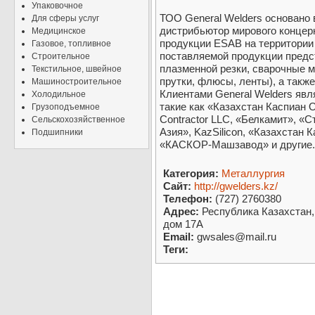
Упаковочное
ТОО General Welders основано 
Для сферы услуг
дистрибьютор мирового концер
Медицинское
продукции ESAB на территории
Газовое, топливное
поставляемой продукции предс
Строительное
плазменной резки, сварочные м
Текстильное, швейное
прутки, флюсы, ленты), а такж
Машиностроительное
Клиентами General Welders явл
Холодильное
такие как «Казахстан Каспиан
Грузоподъемное
Contractor LLC, «Белкамит», «
Сельскохозяйственное
Азия», KazSilicon, «Казахстан
Подшипники
«КАСКОР-Машзавод» и другие.
Категория:
Металлургия
Сайт:
http://gwelders.kz/
Телефон:
(727) 2760380
Адрес:
Республика Казахстан, 
дом 17А
Email:
gwsales@mail.ru
Теги: