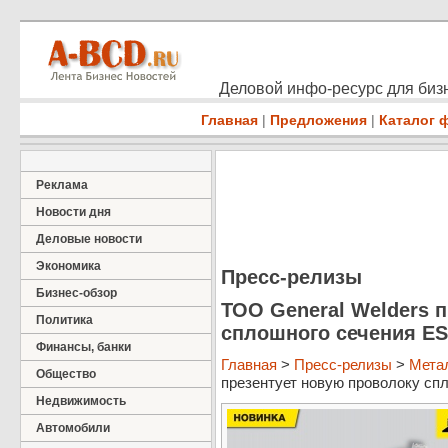
Деловой инфо-ресурс для бизн
Главная
|
Предложения
|
Каталог 
Реклама
Новости дня
Деловые новости
Экономика
Пресс-релизы
Бизнес-обзор
ТОО General Welders 
Политика
сплошного сечения E
Финансы, банки
Главная
>
Пресс-релизы
>
Мета
Общество
презентует новую проволоку спл
Недвижимость
Автомобили