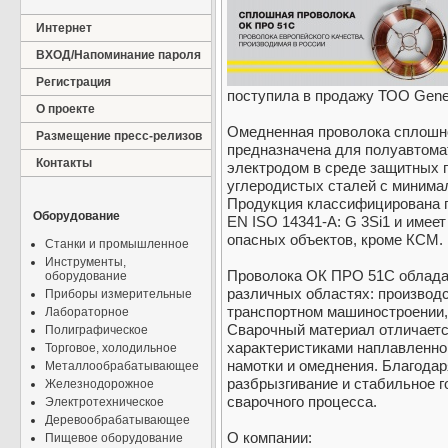
Интернет
ВХОД/Напоминание пароля
Регистрация
поступила в продажу ТОО Gener
О проекте
Омедненная проволока сплошн
Размещение пресс-релизов
предназначена для полуавтома
Контакты
электродом в среде защитных г
углеродистых сталей с минима
Продукция классифицирована п
Оборудование
EN ISO 14341-A: G 3Si1 и имее
опасных объектов, кроме КСМ.
Станки и промышленное
Инструменты,
Проволока ОК ПРО 51С облада
оборудование
различных областях: производс
Приборы измерительные
транспортном машиностроении,
Лабораторное
Сварочный материал отличает
Полиграфическое
характеристиками наплавленно
Торговое, холодильное
намотки и омеднения. Благода
Металлообрабатывающее
разбрызгивание и стабильное г
Железнодорожное
сварочного процесса.
Электротехническое
Деревообрабатывающее
О компании:
Пищевое оборудование