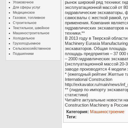
рынок широкий ряд техники: ги
Упаковочное
эксплуатационной массой от 800
Для сферы услуг
гидравлические экскаваторы, 
Медицинское
самосвалы с жесткой рамой, гу
Газовое, топливное
применения. Компания являетс
Строительное
гидравлических экскаваторов н
Текстильное, швейное
техники.**
Машиностроительное
В 2013 году в Тверской области 
Холодильное
Machinery Eurasia Manufacturin
Грузоподъемное
экскаваторов. Общая площадь к
Сельскохозяйственное
площадь предприятия – 37 000
Подшипники
– 2000 гидравлических экскава
(эксплуатационной массой 20-30
заводе производятся 4 модели 
* (ежегодный рейтинг Желтые 
International Construction
http://exkavator.ru/main/news/in
** (лидер по импорту экскават
статистики)
Читайте актуальные новости на
Construction Machinery в Росси
Категория:
Машиностроение
Теги: