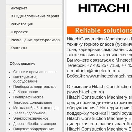
Интернет
ВХОД/Напоминание пароля
Регистрация
О проекте
HitachiConstruction Machinery 
Размещение пресс-релизов
технику горного класса (гусени
Контакты
тонн, карьерные самосвалы с же
также оказывать техническое 
Вы можете связаться с Minetech
Оборудование
Телефон: +7 499 257 7158, +7 4
e-mail: info@minetech-m.ru
Станки и промышленное
Вебсайт: www.minetechmachine
Инструменты,
оборудование
О компании Hitachi Construction
Приборы измерительные
(www.hitachicm.ru)
Лабораторное
Hitachi Construction Machinery
Полиграфическое
среди производителей строите
Торговое, холодильное
оборудования.* На территории 
Металлообрабатывающее
поддержку техники Hitachi осу
Железнодорожное
Hitachi Construction Machinery E
Электротехническое
дилерская сеть насчитывает бо
Деревообрабатывающее
Hitachi Construction Machinery 
Пищевое оборудование