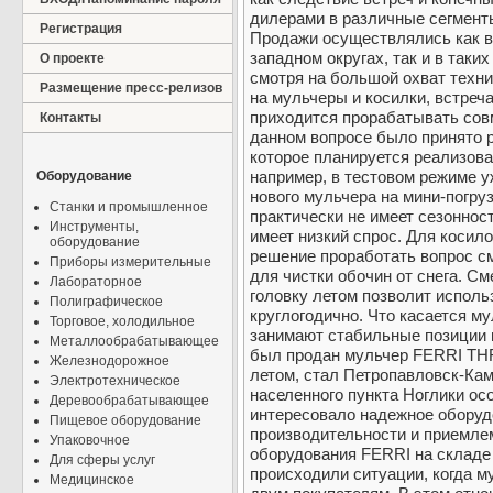
дилерами в различные сегмент
Регистрация
Продажи осуществлялись как в
западном округах, так и в таких
О проекте
смотря на большой охват техн
Размещение пресс-релизов
на мульчеры и косилки, встре
приходится прорабатывать сов
Контакты
данном вопросе было принято 
которое планируется реализоват
например, в тестовом режиме 
Оборудование
нового мульчера на мини-погруз
Станки и промышленное
практически не имеет сезоннос
Инструменты,
имеет низкий спрос. Для косил
оборудование
решение проработать вопрос с
Приборы измерительные
для чистки обочин от снега. С
Лабораторное
головку летом позволит исполь
Полиграфическое
круглогодично. Что касается м
Торговое, холодильное
занимают стабильные позиции в
Металлообрабатывающее
был продан мульчер FERRI THF
Железнодорожное
летом, стал Петропавловск-Ка
Электротехническое
населенного пункта Ноглики ос
Деревообрабатывающее
интересовало надежное оборуд
Пищевое оборудование
производительности и приемлем
Упаковочное
оборудования FERRI на складе 
Для сферы услуг
происходили ситуации, когда м
Медицинское