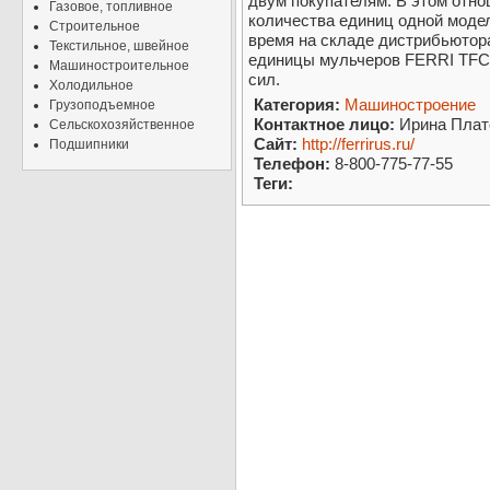
двум покупателям. В этом отн
Газовое, топливное
количества единиц одной модел
Строительное
время на складе дистрибьютора
Текстильное, швейное
единицы мульчеров FERRI TFC/
Машиностроительное
сил.
Холодильное
Категория:
Машиностроение
Грузоподъемное
Контактное лицо:
Ирина Плат
Сельскохозяйственное
Сайт:
http://ferrirus.ru/
Подшипники
Телефон:
8-800-775-77-55
Теги: