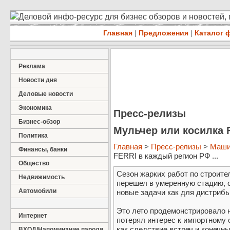
Деловой инфо-ресурс для бизнес обзоров и новостей,
Главная
|
Предложения
|
Каталог 
Реклама
Новости дня
Деловые новости
Экономика
Пресс-релизы
Бизнес-обзор
Мульчер или косилка 
Политика
Главная
>
Пресс-релизы
>
Маши
Финансы, банки
FERRI в каждый регион РФ ...
Общество
Сезон жарких работ по строите
Недвижимость
перешел в умеренную стадию, 
Автомобили
новые задачи как для дистрибь
Это лето продемонстрировало н
Интернет
потерял интерес к импортному 
как следствие встреч и конеч
ВХОД/Напоминание пароля