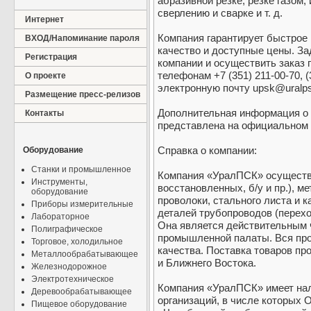
абразивной резке, резке газом,
сверлению и сварке и т. д.
Интернет
Компания гарантирует быстрое 
ВХОД/Напоминание пароля
качество и доступные цены. З
Регистрация
компании и осуществить заказ 
телефонам +7 (351) 211-00-70, (
О проекте
электронную почту upsk@uralps
Размещение пресс-релизов
Дополнительная информация о 
Контакты
представлена на официальном са
Справка о компании:
Оборудование
Станки и промышленное
Компания «УралПСК» осуществл
Инструменты,
восстановленных, б/у и пр.), м
оборудование
проволоки, стального листа и к
Приборы измерительные
деталей трубопроводов (переход
Лабораторное
Она является действительным 
Полиграфическое
промышленной палаты. Вся про
Торговое, холодильное
качества. Поставка товаров пр
Металлообрабатывающее
и Ближнего Востока.
Железнодорожное
Электротехническое
Компания «УралПСК» имеет на
Деревообрабатывающее
организаций, в числе которых
Пищевое оборудование