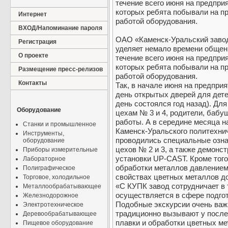
течение всего июня на предпри
которых ребята побывали на пр
Интернет
работой оборудования.
ВХОД/Напоминание пароля
ОАО «Каменск-Уральский завод
Регистрация
уделяет немало времени общен
О проекте
течение всего июня на предпри
которых ребята побывали на пр
Размещение пресс-релизов
работой оборудования.
Контакты
Так, в начале июня на предприя
день открытых дверей для дете
день состоялся год назад). Дл
Оборудование
цехам № 3 и 4, родители, бабу
работы. А в середине месяца 
Станки и промышленное
Каменск-Уральского политехнич
Инструменты,
проводились специальные озна
оборудование
цехов № 2 и 3, а также демонс
Приборы измерительные
установки UP-CAST. Кроме того,
Лабораторное
обработки металлов давлением
Полиграфическое
свойствах цветных металлов до
Торговое, холодильное
«С КУПК завод сотрудничает в 
Металлообрабатывающее
осуществляется в сфере подго
Железнодорожное
Подобные экскурсии очень важн
Электротехническое
традиционно вызывают у после
Деревообрабатывающее
плавки и обработки цветных ме
Пищевое оборудование