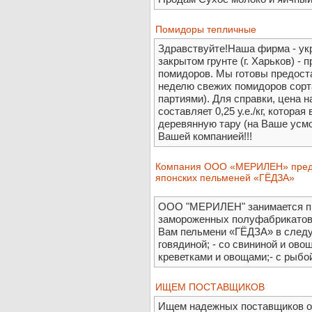
Помидоры тепличные
Здравствуйте!Наша фирма - ук
закрытом грунте (г. Харьков) -
помидоров. Мы готовы предоста
неделю свежих помидоров сорт
партиями). Для справки, цена н
составляет 0,25 у.е./кг, котор
деревянную тару (на Ваше усм
Вашей компанией!!!
Компания ООО «МЕРИЛЕН» предла
японских пельменей «ГЁДЗА»
ООО "МЕРИЛЕН" занимается пр
замороженных полуфабрикатов 
Вам пельмени «ГЁДЗА» в следу
говядиной; - со свининой и ово
креветками и овощами;- с рыбо
ИЩЕМ ПОСТАВЩИКОВ
Ищем надежных поставщиков о