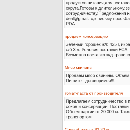
продуктов питания,для постав
округа.Готовы к длительному,
сотрудничеству.Предложения н
deal@gmail.ru,к письму просьб
PDA.
продаем консервацию
Зеленый горошек ж/б 425 г, икр
с/б 3 л. Условия поставки FCA
Возможна поставка ж/д транспо
Мясо свинины
Продаем мясо свинины. Объем о
Пишите - договоримся!!!.
томат-паста от производителя
Предлагаем сотрудничество в п
соков и консервации. Поставк
Объем партии от 20 000 кг. Та
транспортом.
Соевый изолят $2,30 кг