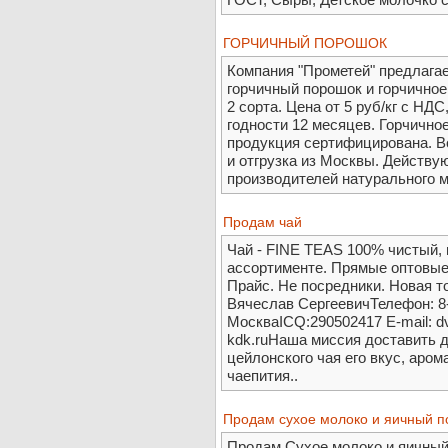
ГОРЧИЧНЫЙ ПОРОШОК
Компания "Прометей" предлагает
горчичный порошок и горчичное 
2 сорта. Цена от 5 руб/кг с НДС
годности 12 месяцев. Горчично
продукция сертифицирована. В
и отгрузка из Москвы. Действу
производителей натурального м
Продам чай
Чай - FINE TEAS 100% чистый,
ассортименте. Прямые оптовые 
Прайс. Не посредники. Новая т
Вячеслав СергеевичТелефон: 8-
МоскваICQ:290502417 E-mail: d
kdk.ruНаша миссия доставить 
цейлонского чая его вкус, аром
чаепития..
Продам сухое молоко и яичный 
Продам Сухое молоко и яичный