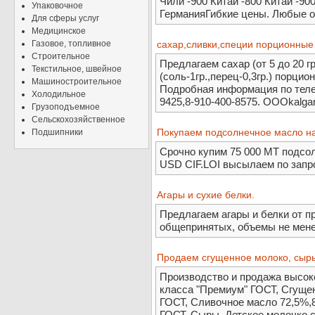
Чили -900 Китай -800 Китай -90
Упаковочное
ГерманияГибкие цены. Любые 
Для сферы услуг
Медицинское
Газовое, топливное
сахар,сливки,специи порционные 
Строительное
Предлагаем сахар (от 5 до 20 гр.
Текстильное, швейное
(соль-1гр.,перец-0,3гр.) порци
Машиностроительное
Подробная информация по теле
Холодильное
9425,8-910-400-8575. OOOkalga
Грузоподъемное
Сельскохозяйственное
Покупаем подсолнечное масло на
Подшипники
Срочно купим 75 000 МТ подсол
USD CIF.LOI высылаем по запро
Агары и сухие белки.
Предлагаем агары и белки от п
общепринятых, объемы не менее
Продаем сгущенное молоко, сыр
Производство и продажа высок
класса "Премиум" ГОСТ, Сгуще
ГОСТ, Сливочное масло 72,5%,
ГОСТ, Сыры, Детское молочко с 