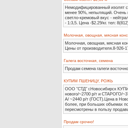
Немодифицированный изолят со
менее 90%, непылящий. Очень в
светло-кремовый вкус - нейтрал
- 1:3,5. Цена -$2.29/кг. тел: 8(81
Молочная, овощная, мясная конс
Молочная, овощная, мясная кон
Цены от производителя.8-926-17
Галега восточная, семена
Продам семена галеги восточной
КУПИМ ПШЕНИЦУ, РОЖЬ
ООО "СТД" г.Новосибирск КУП
нового/~2700 р/т и СТАРОГО/~37
А/ ~2440 р/т (ГОСТ).Цена в Нов
более, при больших объемах по
пересмотрены в пользу продав
Продам срочно!