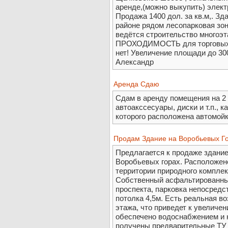
аренде,(можно выкупить) электр
Продажа 1400 дол. за кв.м,. З
районе рядом лесопарковая зона
ведётся строительство много
ПРОХОДИМОСТЬ для торговых ц
нет! Увеличение площади до 300
Александр
Аренда Сдаю
Сдам в аренду помещения на 2 
автоакссесуары, диски и т.п., к
которого расположена автомойка
Продам Здание на Воробьевых Го
Предлагается к продаже здание
Воробьевых горах. Расположен
территории природного компле
Собственный асфальтированный
проспекта, парковка непосредс
потолка 4,5м. Есть реальная в
этажа, что приведет к увеличе
обеспечено водоснабжением и к
получены предварительные ТУ н