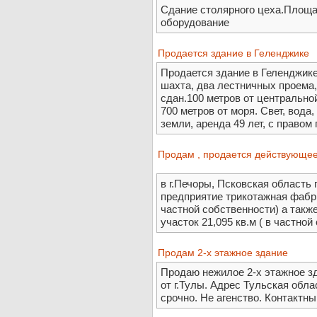
Сдание столярного цеха.Площа
оборудование
Продается здание в Геленджике
Продается здание в Геленджике,
шахта, два лестничных проема,
сдан.100 метров от центрально
700 метров от моря. Свет, вода,
земли, аренда 49 лет, с правом 
Продам , продается действующе
в г.Печоры, Псковская област
предприятие трикотажная фабри
частной собственности) а такж
участок 21,095 кв.м ( в частно
Продам 2-х этажное здание
Продаю нежилое 2-х этажное зд
от г.Тулы. Адрес Тульская обл
срочно. Не агенство. Контактн