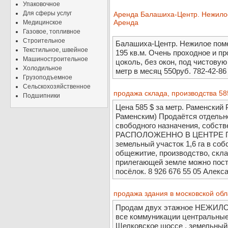
Упаковочное
Для сферы услуг
Аренда Балашиха-Центр. Нежило
Аренда
Медицинское
Газовое, топливное
Строительное
Балашиха-Центр. Нежилое пом
Текстильное, швейное
195 кв.м. Очень проходное и п
Машиностроительное
цоколь, без окон, под чистовую
Холодильное
метр в месяц 550руб. 782-42-8
Грузоподъемное
Сельскохозяйственное
продажа склада, производства 58
Подшипники
Цена 585 $ за метр. Раменский
Раменским) Продаётся отдельно
свободного назначения, собств
РАСПОЛОЖЕННО В ЦЕНТРЕ ПОС
земельный участок 1,6 га в со
общежитие, производство, склад
прилегающей земле можно пост
посёлок. 8 926 676 55 05 Алекса
продажа здания в московской обл
Продам двух этажное НЕЖИЛОЕ 
все коммуникации центральные,
Щелковское шоссе , земельный 