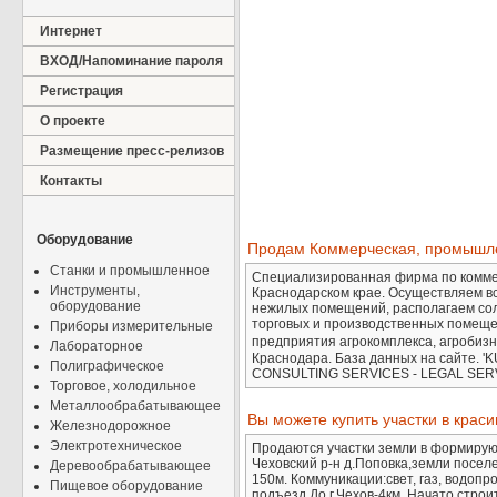
Интернет
ВХОД/Напоминание пароля
Регистрация
О проекте
Размещение пресс-релизов
Контакты
Оборудование
Продам Коммерческая, промышле
Станки и промышленное
Специализированная фирма по коммер
Инструменты,
Краснодарском крае. Осуществляем в
оборудование
нежилых помещений, располагаем сол
торговых и производственных помеще
Приборы измерительные
предприятия агрокомплекса, агробизн
Лабораторное
Краснодара. База данных на сайте
Полиграфическое
CONSULTING SERVICES - LEGAL SER
Торговое, холодильное
Металлообрабатывающее
Вы можете купить участки в кра
Железнодорожное
Электротехническое
Продаются участки земли в формирующ
Чеховский р-н д.Поповка,земли поселе
Деревообрабатывающее
150м. Коммуникации:свет, газ, водоп
Пищевое оборудование
подъезд.До г.Чехов-4км. Начато строи