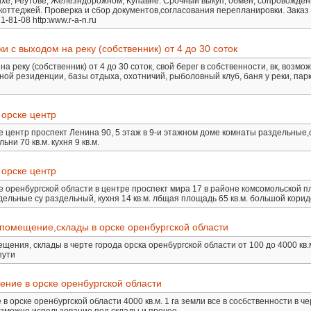
хе, Реутове, Железндорожном, Купавне. Срочный выкуп, обмен, сопровожден
 коттеджей. Проверка и сбор документов,согласования перепланировки. Заказ
-81-08 http:www.r-a-n.ru
 с выходом на реку (собственник) от 4 до 30 соток
 реку (собственник) от 4 до 30 соток, свой берег в собственности, вк, возмо
ной резиденции, базы отдыха, охотничий, рыболовный клуб, баня у реки, пар
 орске центр
е центр проспект Ленина 90, 5 этаж в 9-и этажном доме комнаты раздельные,
ни 70 кв.м. кухня 9 кв.м.
 орске центр
ке оренбургской области в центре проспект мира 17 в районе комсомольской 
дельные су раздельный, кухня 14 кв.м. лбщая площадь 65 кв.м. большой кори
 помещение,склады в орске оренбургской области
ения, склады в черте города орска оренбургской области от 100 до 4000 кв.м
пути
ние в орске оренбургской области
орске оренбургской области 4000 кв.м. 1 га земли все в сосбственности в че