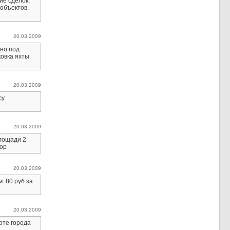
ие сделок,
 объектов.
20.03.2009
жно под
ковка яхты
20.03.2009
су
20.03.2009
площади 2
дор
20.03.2009
. 80 руб за
20.03.2009
рте города