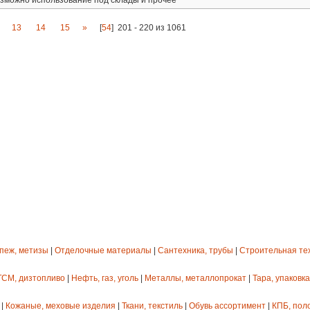
озможно использование под склады и прочее
13
14
15
»
[
54
]
201 - 220 из 1061
епеж, метизы
|
Отделочные материалы
|
Сантехника, трубы
|
Строительная те
ГСМ, дизтопливо
|
Нефть, газ, уголь
|
Металлы, металлопрокат
|
Тара, упаковка
|
Кожаные, меховые изделия
|
Ткани, текстиль
|
Обувь ассортимент
|
КПБ, пол