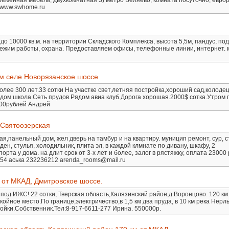
ременная мебель, двухкомнатная 3) метро Беляево, комната посуточно, евро
 www.swhome.ru
 до 10000 кв.м. на территории Складского Комплекса, высота 5,5м, пандус, по
режим работы, охрана. Предоставляем офисы, телефонные линии, интернет. 
ом селе Новорязанское шоссе
олее 300 лет.33 сотки На участке свет,летняя постройка,хороший сад,колодец
ядом школа.Сеть прудов.Рядом авиа клуб.Дорога хорошая.2000$ сотка.Утром 
000рублей Андрей
 Святоозерская
кая,панельный дом, жел дверь на тамбур и на квартиру. муницип ремонт, сур, 
ден, стулья, холодильник, плита эл, в каждой клмнате по дивану, шкафу, 2
рта у дома. на длит срок от 3-х лет и более, залог в рястяжку, оплата 23000 
-54 аська 232236212 arenda_rooms@mail.ru
 от МКАД, Дмитровское шоссе.
под ИЖС! 22 сотки, Тверская область,Калязинский район,д.Воронцово. 120 км
ойное место.По границе,электричество,в 1,5 км два пруда, в 10 км река Нерль
йки.Собственник.Тел:8-917-6611-277 Ирина. 550000р.