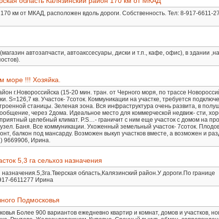
рская область Калязинский район 170 км от МКАД
 170 км от МКАД, расположен вдоль дороги. Собственность. Тел: 8-917-6611-2
агазин автозапчасти, автоакссесуары, диски и т.п., кафе, офис), в здании ,н
остов).
 море !!! Хозяйка.
айон г.Новороссийска (15-20 мин. тран. от Черного моря, по трассе Новоросси
ки. S=126,7 кв. Участок- 7соток. Коммуникации на участке, требуется подключ
троенной станицы. Зеленая зона. Вся инфраструктура очень развита, в полу
ообщение, через 2дома. Идеальное место для коммерческой недвиж- сти, хо
приятный целебный климат. P.S…- граничит с ним еще участок с домом на про
 Сузел. Баня. Все коммуникации. Ухоженный земельный участок- 7соток. Плодо
нт, балкон под мансарду. Возможен выкуп участков вместе, а возможен и раз
) 9669906, Ирина.
ток 5,3 га сельхоз назначения
 назначения.5,3га.Тверская область,Калязинский район.У дороги.По границе
-917-6611277 Ирина
чного Подмосковья
овья Более 900 вариантов ежедневно квартир и комнат, домов и участков, но