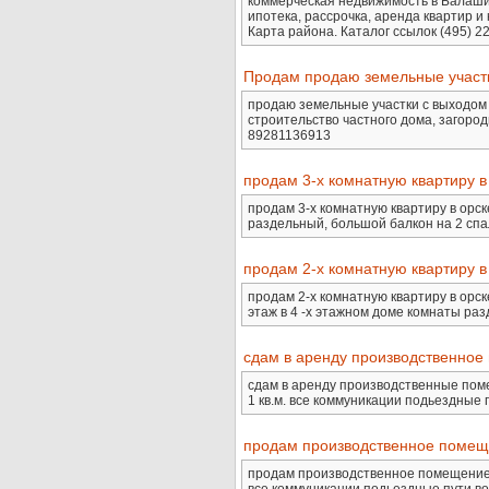
коммерческая недвижимость в Балаши
ипотека, рассрочка, аренда квартир и
Карта района. Каталог ссылок (495) 221
Продам продаю земельные участки
продаю земельные участки с выходом на
строительство частного дома, загород
89281136913
продам 3-х комнатную квартиру в
продам 3-х комнатную квартиру в орск
раздельный, большой балкон на 2 спаль
продам 2-х комнатную квартиру в
продам 2-х комнатную квартиру в орс
этаж в 4 -х этажном доме комнаты раз
сдам в аренду производственное
сдам в аренду производственные помещ
1 кв.м. все коммуникации подьездные 
продам производственное помеще
продам производственное помещение в 