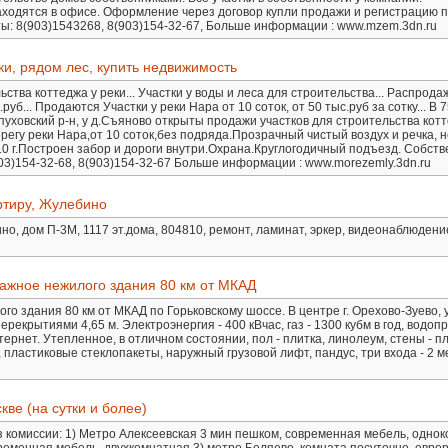
одятся в офисе. Оформление через договор купли продажи и регистрацию 
ты: 8(903)1543268, 8(903)154-32-67, Больше информации : www.mzem.3dn.ru
еки, рядом лес, купить недвижимость
тва коттеджа у реки... Участки у воды и леса для строительства... Распродаж
руб... Продаются Участки у реки Нара от 10 соток, от 50 тыс.руб за сотку... В 7
ховский р-н, у д.Съяново открыты продажи участков для строительства кот
берегу реки Нара,от 10 соток,без подряда.Прозрачный чистый воздух и речка, 
010 г.Построен забор и дороги внутри.Охрана.Круглогодичный подъезд. Собств
3)154-32-68, 8(903)154-32-67 Больше информации : www.morezemly.3dn.ru
ртиру, Жулебино
но, дом П-3М, 1117 эт.дома, 804810, ремонт, ламинат, эркер, видеонаблюдение
тажное нежилого здания 80 км от МКАД
го здания 80 км от МКАД по Горьковскому шоссе. В центре г. Орехово-Зуево, 
ерекрытиями 4,65 м. Электроэнергия - 400 кВчас, газ - 1300 кубм в год, водоп
тернет. Утепленное, в отличном состоянии, пол - плитка, линолеум, стены - пл
пластиковые стеклопакеты, наружный грузовой лифт, пандус, три входа - 2 ме
ве (на сутки и более)
з комиссии: 1) Метро Алексеевская 3 мин пешком, современная мебель, однок