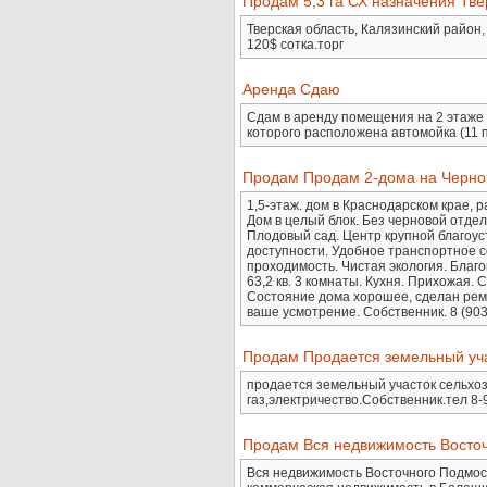
Продам 5,3 га СХ назначения Тве
Тверская область, Калязинский район,
120$ сотка.торг
Аренда Сдаю
Сдам в аренду помещения на 2 этаже (м
которого расположена автомойка (11 п
Продам Продам 2-дома на Черном
1,5-этаж. дом в Краснодарском крае, р
Дом в целый блок. Без черновой отдел
Плодовый сад. Центр крупной благоус
доступности. Удобное транспортное с
проходимость. Чистая экология. Благо
63,2 кв. 3 комнаты. Кухня. Прихожая.
Состояние дома хорошее, сделан ремо
ваше усмотрение. Собственник. 8 (903
Продам Продается земельный учас
продается земельный участок сельхоз
газ,электричество.Собственник.тел 8
Продам Вся недвижимость Восто
Вся недвижимость Восточного Подмоск