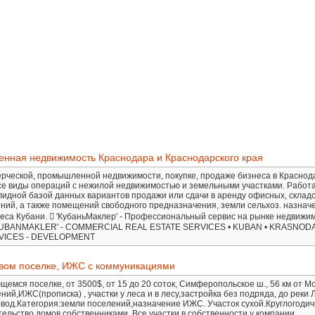
нная недвижимость Краснодара и Краснодарского края
ческой, промышленной недвижимости, покупке, продаже бизнеса в Краснод
се виды операций с нежилой недвижимостью и земельными участками. Работ
идной базой данных вариантов продажи или сдачи в аренду офисных, складс
ний, а также помещений свободного предназначения, земли сельхоз. назнач
еса Кубани.  'КубаньМаклер' - Профессиональный сервис на рынке недвижи
. 'KUBANMAKLER' - COMMERCIAL REAL ESTATE SERVICES • KUBAN • KRASNOD
VICES - DEVELOPMENT
сивом поселке, ИЖС с коммуникациями
емся поселке, от 3500$, от 15 до 20 соток, Симферопольское ш., 56 км от М
ний,ИЖС(прописка) , участки у леса и в лесу,застройка без подряда, до реки
ровод.Категория:земли поселений,назначение ИЖС. Участок сухой.Круглогоди
тельство домов собственниками. Все участки в собственности у компании.