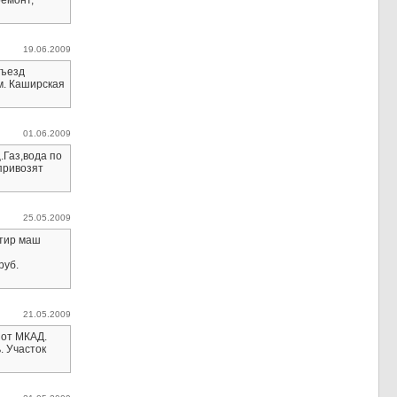
ремонт,
19.06.2009
дъезд
м. Каширская
01.06.2009
.Газ,вода по
привозят
25.05.2009
стир маш
руб.
21.05.2009
 от МКАД.
. Участок