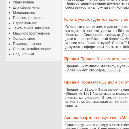
Упаковочное
Правоустанавливающие документы нах
Для сферы услуг
собственности на покупателя. Контак
Медицинское
Газовое, топливное
Купить участок для коттеджа ,у р
Строительное
Отличные участки земли для строительс
Текстильное, швейное
коттеджном поселке, у реки , от 50 тыс.
Машиностроительное
Москвы по Симферопольскому ш.,Серпу
Холодильное
дачи в поселке 'Сосновый берег' ,на 
массив леса. Участок сухой. Свет в 2
Грузоподъемное
документы оформлены. Контакты: 8(90
Сельскохозяйственное
Подшипники
Продам Продаю 3-х комнатн. ква
Продаю 3-х комнатн. квартиру, Жулеби
более 3-х лет, свободна, 600000$.
Продам Продается 12 доли 3-х э
Продается 12 доли 3-х этажное нежило
Общая пл. 1661,4 кв.м, высота между п
лимита, канализация, 2 тел. линии, ин
штукатурка. Центральная вентиляция, 
ворота.
Аренда Квартира посуточно в Моск
Сдаю посуточно квартиру в Москве бе