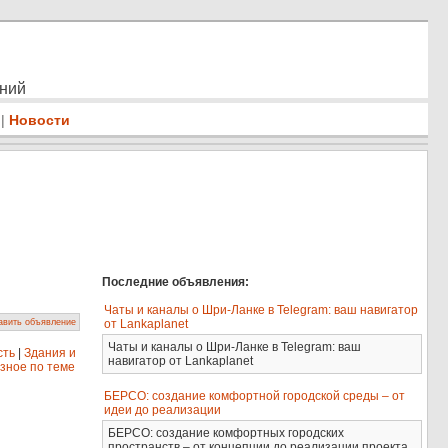
ений
|
Новости
Последние объявления:
Чаты и каналы о Шри-Ланке в Telegram: ваш навигатор
от Lankaplanet
авить объявление
Чаты и каналы о Шри-Ланке в Telegram: ваш
сть
|
Здания и
навигатор от Lankaplanet
зное по теме
БЕРСО: создание комфортной городской среды – от
идеи до реализации
БЕРСО: создание комфортных городских
пространств – от концепции до реализации проекта