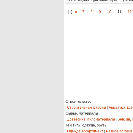
все коммуникации подьездные пути в
[
1
]
«
7
8
9
10
11
12
Строительство
Строительные работы
|
Арматура, кр
Сырье, материалы
Древесина, пиломатериалы
|
Бензин, 
Текстиль, одежда, обувь
Одежда ассортимент
|
Разное по теме