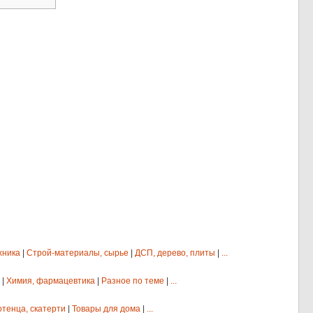
хника
|
Строй-материалы, сырье
|
ДСП, дерево, плиты
|
...
|
Химия, фармацевтика
|
Разное по теме
|
...
отенца, скатерти
|
Товары для дома
|
...