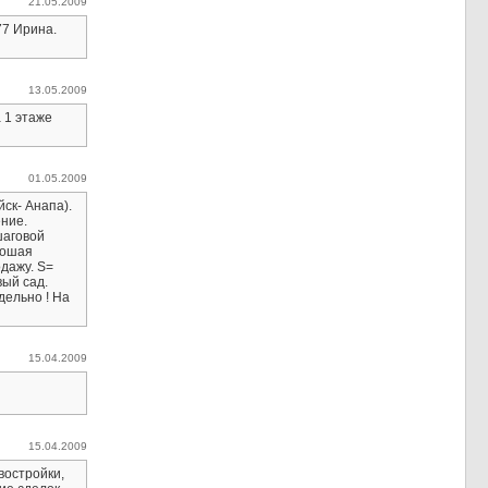
21.05.2009
77 Ирина.
13.05.2009
а 1 этаже
01.05.2009
йск- Анапа).
ение.
шаговой
рошая
дажу. S=
вый сад.
дельно ! На
15.04.2009
15.04.2009
востройки,