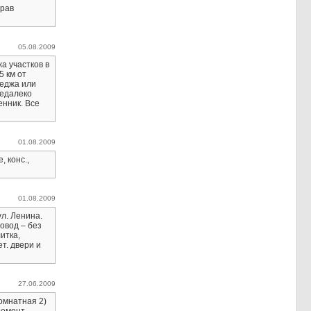
прав
05.08.2009
а участков в
5 км от
теджа или
недалеко
енник. Все
01.08.2009
, конс.,
01.08.2009
ул. Ленина.
ровод – без
итка,
т. двери и
27.06.2009
омнатная 2)