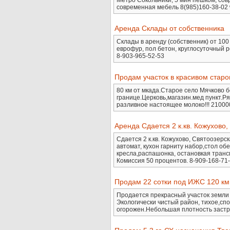
Метро Сокольники, 5 мин пешком, сов
современная мебель 8(985)160-38-02
Аренда Склады от собственника
Склады в аренду (собственник) от 100
еврофур, пол бетон, круглосуточный 
8-903-965-52-53
Продам участок в красивом стар
80 км от мкада.Старое село Мячково б
границе.Церковь,магазин.мед пункт.Р
разливное настоящее молоко!!! 2100
Аренда Сдается 2 к.кв. Кожухово,
Сдается 2 к.кв. Кожухово, Святоозерс
автомат, кухон гарниту набор,стол обе
кресла,распашонка, остановкая транспо
Комиссия 50 процентов. 8-909-168-71
Продам 22 сотки под ИЖС 120 км
Продается прекрасный участок земли 
Экологически чистый район, тихое,спок
огорожен.Небольшая плотность застро