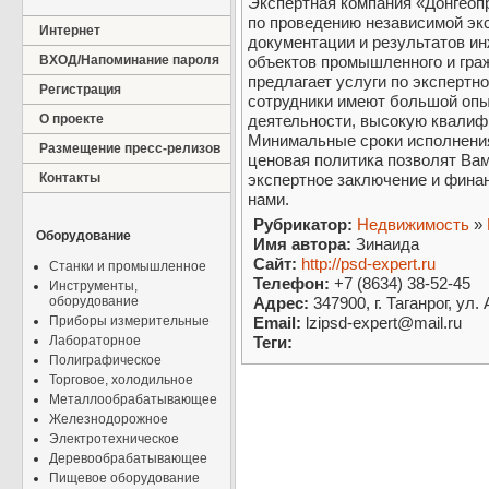
Экспертная компания «Донгеопр
по проведению независимой эк
Интернет
документации и результатов ин
ВХОД/Напоминание пароля
объектов промышленного и граж
предлагает услуги по эксперт
Регистрация
сотрудники имеют большой опы
О проекте
деятельности, высокую квалиф
Минимальные сроки исполнения
Размещение пресс-релизов
ценовая политика позволят Ва
Контакты
экспертное заключение и фина
нами.
Рубрикатор:
Недвижимость
»
Оборудование
Имя автора:
Зинаида
Сайт:
http://psd-expert.ru
Станки и промышленное
Телефон:
+7 (8634) 38-52-45
Инструменты,
оборудование
Адрес:
347900, г. Таганрог, ул
Приборы измерительные
Email:
lzipsd-expert@mail.ru
Лабораторное
Теги:
Полиграфическое
Торговое, холодильное
Металлообрабатывающее
Железнодорожное
Электротехническое
Деревообрабатывающее
Пищевое оборудование