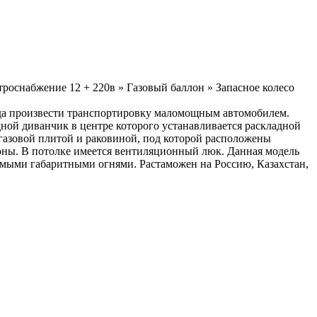
ение 12 + 220в » Газовый баллон » Запасное колесо
уда произвести транспортировку маломощным автомобилем.
ной диванчик в центре которого устанавливается раскладной
 газовой плитой и раковиной, под которой расположены
зоны. В потолке имеется вентиляционный люк. Данная модель
мыми габаритными огнями. Растаможен на Россию, Казахстан,