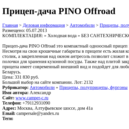
Прицеп-дача PINO Offroad
Главная
>
Деловая информация
>
Автомобили
>
Прицепы, пол
Размещено: 05.07.2013
КОМПЛЕКТАЦИЯ: » Холодная вода » БЕЗ САНТЕХНИЧЕСКОЙ 
Прицеп-дача PINO Offroad это компактный одноосный прицеп 
Несмотря на свои крошечные габариты в прицепе есть жилая к
столик, а закрепленная над окном антресоль позволит сложит
полочки для хранения кухонной посуды. Также над плитой зак
прицепа имеет современный внешний вид и подойдет для люби
Беларусь.
Цена: 331 830 руб.
Большой выбор на сайте компании. Лот: 2132
Рубрикатор:
Автомобили
»
Прицепы, полуприцепы, фургоны
Имя автора:
Александр
Сайт:
www.camper-c.ru
Телефон:
+79112931090
Адрес:
Москва, Алтуфьевское шоссе, дом 41а
Email:
campersale@yandex.ru
Теги: