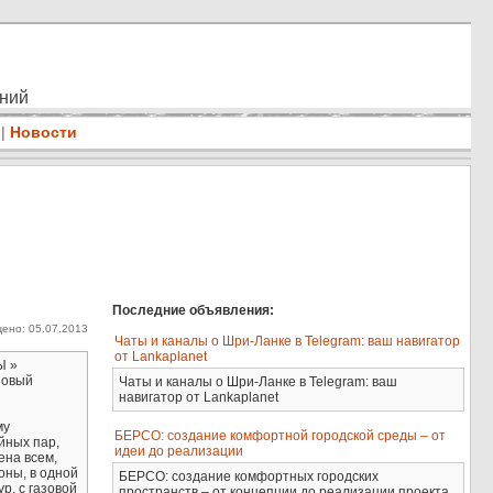
ений
|
Новости
Последние объявления:
ено: 05.07.2013
Чаты и каналы о Шри-Ланке в Telegram: ваш навигатор
от Lankaplanet
Ы »
зовый
Чаты и каналы о Шри-Ланке в Telegram: ваш
навигатор от Lankaplanet
му
БЕРСО: создание комфортной городской среды – от
йных пар,
идеи до реализации
ена всем,
оны, в одной
БЕРСО: создание комфортных городских
р, с газовой
пространств – от концепции до реализации проекта