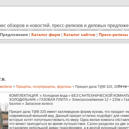
ес обзоров и новостей, пресс-релизов и деловых предлож
Предложения
|
Каталог фирм
|
Каталог сайтов
|
Пресс-релизы
.в.
Размещ
мобили
>
Прицепы, полуприцепы, фургоны
> Прицеп-дача T@B 320, 2004 г.в.
КОМПЛЕКТАЦИЯ: » Холодная вода » БЕЗ САНТЕХНИЧЕСКОЙ КОМНАТ
ХОЛОДИЛЬНИК » ГАЗОВАЯ ПЛИТА » Электроснабжение 12 + 220в » Га
баллон » Запасное колесо
Прицеп дача T@B 320 имеет каплевидную форму кузова, что придает е
современный внешний вид. Данный прицеп отлично подойдет для семе
которые хотят попутешествовать по миру. Одна жилая комната обставл
что может пригодиться во время путешествия. Салон разделен на две з
установлен небольшой диван трансформер, а в другой кухонный гарниту