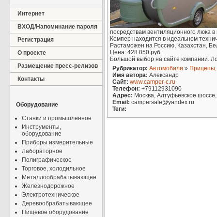
Интернет
ВХОД/Напоминание пароля
посредствам вентиляционного люка в 
Кемпер находится в идеальном технич
Регистрация
Растаможен на Россию, Казахстан, Бе
Цена: 428 050 руб.
О проекте
Большой выбор на сайте компании. Ло
Размещение пресс-релизов
Рубрикатор:
Автомобили
»
Прицепы,
Имя автора:
Александр
Контакты
Сайт:
www.camper-c.ru
Телефон:
+79112931090
Адрес:
Москва, Алтуфьевское шоссе,
Email:
campersale@yandex.ru
Оборудование
Теги:
Станки и промышленное
Инструменты,
оборудование
Приборы измерительные
Лабораторное
Полиграфическое
Торговое, холодильное
Металлообрабатывающее
Железнодорожное
Электротехническое
Деревообрабатывающее
Пищевое оборудование