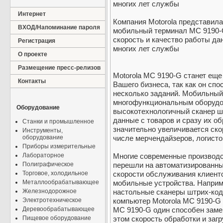
многих лет службы
Интернет
Компания Motorola представила
ВХОД/Напоминание пароля
мобильный терминал MC 9190-
скорость и качество работы да
Регистрация
многих лет службы
О проекте
Размещение пресс-релизов
Motorola MC 9190-G станет ещ
Контакты
Вашего бизнеса, так как он сп
несколько заданий. Мобильный
многофункциональным оборудо
Оборудование
высокотехнологичный сканер ш
данные с товаров и сразу их о
Станки и промышленное
значительно увеличивается ско
Инструменты,
оборудование
числе мерчендайзеров, логисто
Приборы измерительные
Лабораторное
Многие современные производс
Полиграфическое
перешли на автоматизированны
Торговое, холодильное
скорости обслуживания клиент
Металлообрабатывающее
мобильные устройства. Наприм
Железнодорожное
настольные сканеры штрих-код
Электротехническое
компьютер Motorola MC 9190-G 
Деревообрабатывающее
MC 9190-G один способен замен
Пищевое оборудование
этом скорость обработки и заг