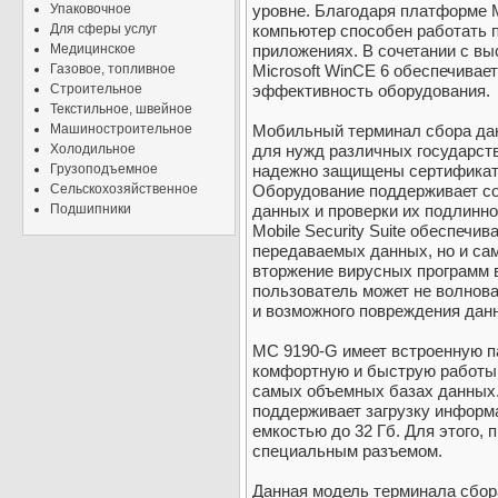
Упаковочное
уровне. Благодаря платформе M
Для сферы услуг
компьютер способен работать 
Медицинское
приложениях. В сочетании с в
Газовое, топливное
Microsoft WinCE 6 обеспечивае
Строительное
эффективность оборудования.
Текстильное, швейное
Машиностроительное
Мобильный терминал сбора да
Холодильное
для нужд различных государств
Грузоподъемное
надежно защищены сертификата
Сельскохозяйственное
Оборудование поддерживает с
Подшипники
данных и проверки их подлинно
Mobile Security Suite обеспечи
передаваемых данных, но и само
вторжение вирусных программ 
пользователь может не волнова
и возможного повреждения дан
MC 9190-G имеет встроенную п
комфортную и быструю работы 
самых объемных базах данных.
поддерживает загрузку информа
емкостью до 32 Гб. Для этого,
специальным разъемом.
Данная модель терминала сбор