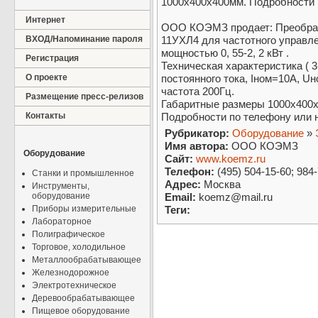
1000х400х400мм.­ Подробности 
Интернет
ООО КОЭМЗ продает: Преобразо
ВХОД/Напоминание пароля
11УХЛ4 для частотного управл
мощностью 0, 55-2, 2 кВт .
Регистрация
Техническая характеристик­а (
О проекте
постоянного тока, Iном=10А, U
частота 200Гц.
Размещение пресс-релизов
Габаритные размеры 1000х400х
Контакты
Подробности по телефону или н
Рубрикатор:
Оборудование
»
Имя автора:
ООО КОЭМЗ
Оборудование
Сайт:
www.koemz.ru
Телефон:
(495) 504-15-60; 984
Станки и промышленное
Адрес:
Москва
Инструменты,
оборудование
Email:
koemz@mail.ru
Приборы измерительные
Теги:
Лабораторное
Полиграфическое
Торговое, холодильное
Металлообрабатывающее
Железнодорожное
Электротехническое
Деревообрабатывающее
Пищевое оборудование