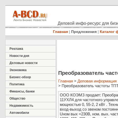
Деловой инфо-ресурс для бизн
Главная
|
Предложения
|
Каталог 
Реклама
Новости дня
Деловые новости
Экономика
Преобразователь част
Бизнес-обзор
Главная
>
Деловая информация
Политика
> Преобразователь частоты ТПТР
Финансы, банки
ООО КОЭМЗ продает: Преобразо
Общество
11УХЛ4 для частотного управл
мощностью 0, 55-2, 2 кВт . Техн
Недвижимость
вход-выход со звеном постоянн
Автомобили
Uном вых =230В, ном. вых. час