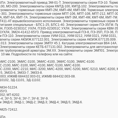
Пл. Электромагнитный привод ЭМ-01-Т. Электромагниты серии ПЭ-10. Торм
100, МО-200. Электромагниты серии КМТД-100, КМТД-102. Электромагниты т
ктромагниты тормозные серии КМП-2М, КМП-4М, КМП-6М. Тормозные электро
П-301. Электромагниты тормозные серии МПТ-106, МПТ-108, МПТ-212, МПТ-30
А, КМТ-6А, КМТ-7А. Электромагниты серии КМТ-3М, КМТ-4М, КМТ-6М, КМТ-7М.
Т411-АТ взрывобезопасного исполнения. Электромагниты тормозные серии 
 питания специальные - БПС1-25, БПС1-40. Электромагнит серии ПЭ-35ГМ. П
4, ПЭ35-023031С УХЛ4, ПЭ35-023051С УХЛ4. Электромагниты серии КВМ-35
УХЛ4, ЭМ24-41412-65У3. Привод электромагнитный ПЭ-8, ПЭ-35П, ПЭ-36, П
и ПЭ-110. Электромагниты серии УИМ 0111, УИМ 0212, УИМ 0321, УИМ 0331,
магниты серии АЮИЖ.677122.001. Электромагниты серии АЮИЖ.677135.009.
13. Электромагниты серии ЭМПУ 45.1. Катушка электромагнитная В64-14А.
 Электромагниты серии КЕТБ-677131.002. Электромагниты для автотранспор
для трубопроводной арматуры ЭМ.ХХ. Электромагниты серии ЭМП01. Электр
 10 мм. Подробности по телефону или на сайте:
ЭМИС-2100, ЭМИС-3100, ЭМИС-4100, ЭМИС-5100, ЭМИС-6100.
С-2100, МИС-3100, МИС-4100, МИС-5100, МИС-6100.
С-2200, МИС-2210, МИС-3200, МИС-4200, МИС-5200, МИС-5210, МИС-6200, 
5, ЭМ33-6, ЭМ33-7, ЭМ33-8.
003; ИЖМВ 684432.003-01; ИЖМВ 684432.003-08.
0102, ЭД-11101, ЭД-11102.
ЭМ34-51224.
65У3.
202; МТ-6202.
; ЭУ-5; ЭУ-6; ЭУ-7; ЭУ-8; ЭУ-9.
 ЭМД-0; ЭМД-1; ЭМД-2; ЭМД-3; ЭМД-4; ЭМД-5; ЭМД-6.
ЭМ25-72412.
5Пл.