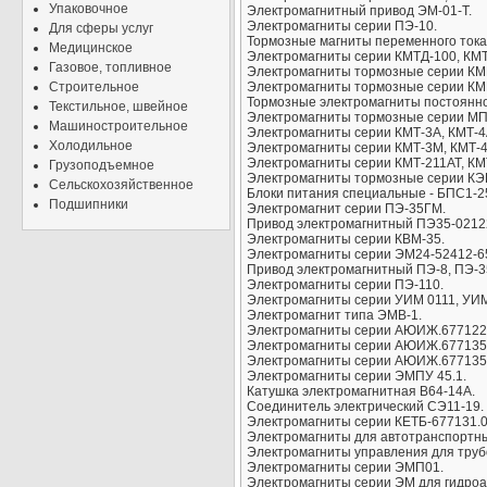
Упаковочное
Электромагнитный привод ЭМ-01-Т.
Электромагниты серии ПЭ-10.
Для сферы услуг
Тормозные магниты переменного тока
Медицинское
Электромагниты серии КМТД-100, КМТ
Газовое, топливное
Электромагниты тормозные серии КМ
Строительное
Электромагниты тормозные серии КМ
Тормозные электромагниты постоянно
Текстильное, швейное
Электромагниты тормозные серии МПТ
Машиностроительное
Электромагниты серии КМТ-3А, КМТ-4
Холодильное
Электромагниты серии КМТ-3М, КМТ-4
Электромагниты серии КМТ-211АТ, КМ
Грузоподъемное
Электромагниты тормозные серии КЭП
Сельскохозяйственное
Блоки питания специальные - БПС1-2
Подшипники
Электромагнит серии ПЭ-35ГМ.
Привод электромагнитный ПЭ35-0212
Электромагниты серии КВМ-35.
Электромагниты серии ЭМ24-52412-6
Привод электромагнитный ПЭ-8, ПЭ-3
Электромагниты серии ПЭ-110.
Электромагниты серии УИМ 0111, УИМ
Электромагнит типа ЭМВ-1.
Электромагниты серии АЮИЖ.677122
Электромагниты серии АЮИЖ.677135
Электромагниты серии АЮИЖ.677135
Электромагниты серии ЭМПУ 45.1.
Катушка электромагнитная В64-14А.
Соединитель электрический СЭ11-19.
Электромагниты серии КЕТБ-677131.0
Электромагниты для автотранспортны
Электромагниты управления для тру
Электромагниты серии ЭМП01.
Электромагниты серии ЭМ для гидроа