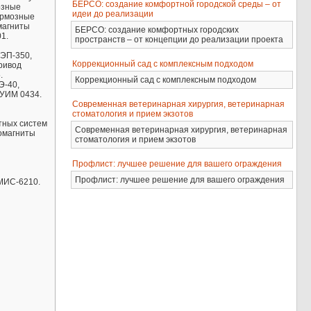
БЕРСО: создание комфортной городской среды – от
озные
идеи до реализации
ормозные
магниты
БЕРСО: создание комфортных городских
1.
пространств – от концепции до реализации проекта
КЭП-350,
Коррекционный сад с комплексным подходом
ривод
.
Коррекционный сад с комплексным подходом
Э-40,
 УИМ 0434.
Современная ветеринарная хирургия, ветеринарная
стоматология и прием экзотов
тных систем
Современная ветеринарная хирургия, ветеринарная
омагниты
стоматология и прием экзотов
Профлист: лучшее решение для вашего ограждения
Профлист: лучшее решение для вашего ограждения
МИС-6210.