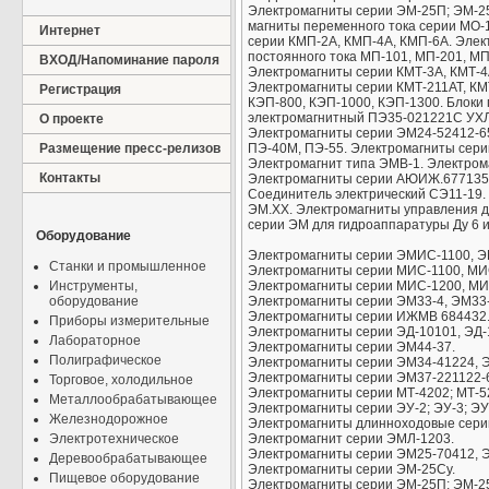
Электромагниты серии ЭМ-25П; ЭМ-25
магниты переменного тока серии МО-
Интернет
серии КМП-2А, КМП-4А, КМП-6А. Эле
постоянного тока МП-101, МП-201, М
ВХОД/Напоминание пароля
Электромагниты серии КМТ-3А, КМТ-4
Электромагниты серии КМТ-211АТ, КМ
Регистрация
КЭП-800, КЭП-1000, КЭП-1300. Блоки
электромагнитный ПЭ35-021221С УХЛ
О проекте
Электромагниты серии ЭМ24-52412-65
Размещение пресс-релизов
ПЭ-40М, ПЭ-55. Электромагниты сери
Электромагнит типа ЭМВ-1. Электро
Контакты
Электромагниты серии АЮИЖ.677135.0
Соединитель электрический СЭ11-19.
ЭМ.ХХ. Электромагниты управления 
серии ЭМ для гидроаппаратуры Ду 6 и
Оборудование
Электромагниты серии ЭМИС-1100, 
Станки и промышленное
Электромагниты серии МИС-1100, МИ
Инструменты,
Электромагниты серии МИС-1200, МИ
оборудование
Электромагниты серии ЭМ33-4, ЭМ33-
Электромагниты серии ИЖМВ 684432.
Приборы измерительные
Электромагниты серии ЭД-10101, ЭД-1
Лабораторное
Электромагниты серии ЭМ44-37.
Полиграфическое
Электромагниты серии ЭМ34-41224, 
Электромагниты серии ЭМ37-221122-
Торговое, холодильное
Электромагниты серии МТ-4202; МТ-5
Металлообрабатывающее
Электромагниты серии ЭУ-2; ЭУ-3; ЭУ-4
Железнодорожное
Электромагниты длинноходовые серии
Электротехническое
Электромагнит серии ЭМЛ-1203.
Электромагниты серии ЭМ25-70412, 
Деревообрабатывающее
Электромагниты серии ЭМ-25Су.
Пищевое оборудование
Электромагниты серии ЭМ-25П; ЭМ-2