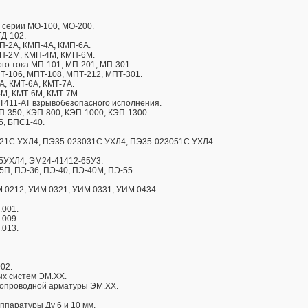
 серии МО-100, МО-200.
Д-102.
П-2А, КМП-4А, КМП-6А.
П-2М, КМП-4М, КМП-6М.
го тока МП-101, МП-201, МП-301.
-106, МПТ-108, МПТ-212, МПТ-301.
А, КМТ-6А, КМТ-7А.
М, КМТ-6М, КМТ-7М.
Т411-АТ взрывобезопасного исполнения.
-350, КЭП-800, КЭП-1000, КЭП-1300.
5, БПС1-40.
21С УХЛ4, ПЭ35-023031С УХЛ4, ПЭ35-023051С УХЛ4.
5УХЛ4, ЭМ24-41412-65У3.
5П, ПЭ-36, ПЭ-40, ПЭ-40М, ПЭ-55.
 0212, УИМ 0321, УИМ 0331, УИМ 0434.
.001.
.009.
.013.
02.
х систем ЭМ.ХХ.
бопроводной арматуры ЭМ.ХХ.
ппаратуры Ду 6 и 10 мм.