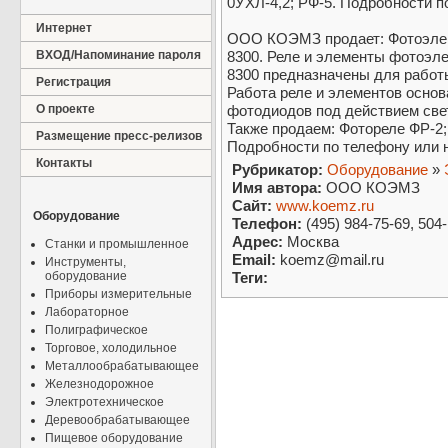
0УХЛ-4,2; РФ-5. Подробности п
Интернет
ООО КОЭМЗ продает: Фотоэлект
ВХОД/Напоминание пароля
8300. Реле и элементы фотоэле
8300 предназначены для работы
Регистрация
Работа реле и элементов основ
О проекте
фотодиодов под действием све
Также продаем: Фотореле ФР-2;
Размещение пресс-релизов
Подробности по телефону или н
Контакты
Рубрикатор:
Оборудование
»
Имя автора:
ООО КОЭМЗ
Сайт:
www.koemz.ru
Оборудование
Телефон:
(495) 984-75-69, 504
Адрес:
Москва
Станки и промышленное
Email:
koemz@mail.ru
Инструменты,
оборудование
Теги:
Приборы измерительные
Лабораторное
Полиграфическое
Торговое, холодильное
Металлообрабатывающее
Железнодорожное
Электротехническое
Деревообрабатывающее
Пищевое оборудование