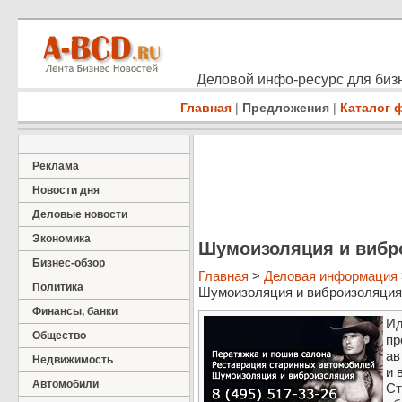
Деловой инфо-ресурс для бизн
Главная
|
Предложения
|
Каталог 
Реклама
Новости дня
Деловые новости
Экономика
Шумоизоляция и вибр
Бизнес-обзор
Главная
>
Деловая информация
Политика
Шумоизоляция и виброизоляция
Финансы, банки
Ид
Общество
пр
ав
Недвижимость
и 
Автомобили
Ст