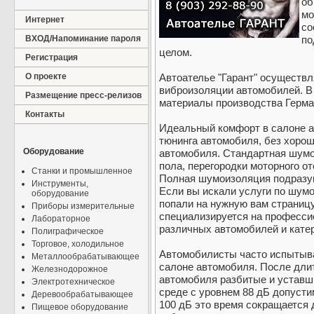
об
мо
Интернет
со
ВХОД/Напоминание пароля
по
целом.
Регистрация
О проекте
Автоателье "Гарант" осуществ
виброизоляции автомобилей. В
Размещение пресс-релизов
материалы производства Герма
Контакты
Идеальный комфорт в салоне 
тюнинга автомобиля, без хоро
Оборудование
автомобиля. Стандартная шумо
пола, перегородки моторного от
Станки и промышленное
Полная шумоизоляция подразум
Инструменты,
Если вы искали услуги по шум
оборудование
попали на нужную вам страницу
Приборы измерительные
специализируется на професси
Лабораторное
различных автомобилей и кате
Полиграфическое
Торговое, холодильное
Автомобилисты часто испытыва
Металлообрабатывающее
салоне автомобиля. После дли
Железнодорожное
автомобиля разбитые и уставши
Электротехническое
среде с уровнем 88 дБ допустим
Деревообрабатывающее
100 дБ это время сокращается 
Пищевое оборудование