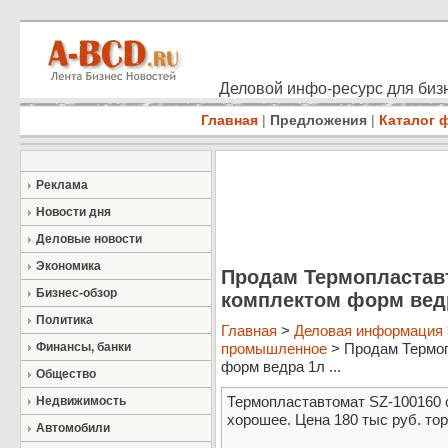
Деловой инфо-ресурс для бизн
Главная
|
Предложения
|
Каталог 
Реклама
Новости дня
Деловые новости
Экономика
Продам Термопластавт
Бизнес-обзор
комплектом форм вед
Политика
Главная
>
Деловая информация
Финансы, банки
промышленное
> Продам Термоп
форм ведра 1л ...
Общество
Термопластавтомат SZ-100160 
Недвижимость
хорошее. Цена 180 тыс руб. торг
Автомобили