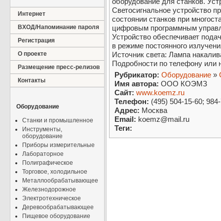
оборудование для станков. Уст
Светосигнальное устройство пр
Интернет
состоянии станков при многост
ВХОД/Напоминание пароля
цифровым программным управл
Устройство обеспечивает подач
Регистрация
в режиме постоянного излучени
О проекте
Источник света: Лампа накалив
Подробности по телефону или н
Размещение пресс-релизов
Рубрикатор:
Оборудование
»
Контакты
Имя автора:
ООО КОЭМЗ
Сайт:
www.koemz.ru
Телефон:
(495) 504-15-60; 984
Оборудование
Адрес:
Москва
Email:
koemz@mail.ru
Станки и промышленное
Теги:
Инструменты,
оборудование
Приборы измерительные
Лабораторное
Полиграфическое
Торговое, холодильное
Металлообрабатывающее
Железнодорожное
Электротехническое
Деревообрабатывающее
Пищевое оборудование