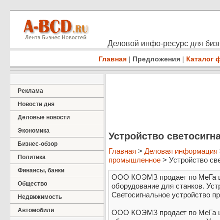
Деловой инфо-ресурс для бизн
Главная
|
Предложения
|
Каталог 
Реклама
Новости дня
Деловые новости
Экономика
Устройство светосигн
Бизнес-обзор
Главная
>
Деловая информация
Политика
промышленное
> Устройство св
Финансы, банки
ООО КОЭМЗ продает по МеГа ц
Общество
оборудование для станков. Уст
Светосигнальное устройство пре
Недвижимость
Автомобили
ООО КОЭМЗ продает по МеГа ц