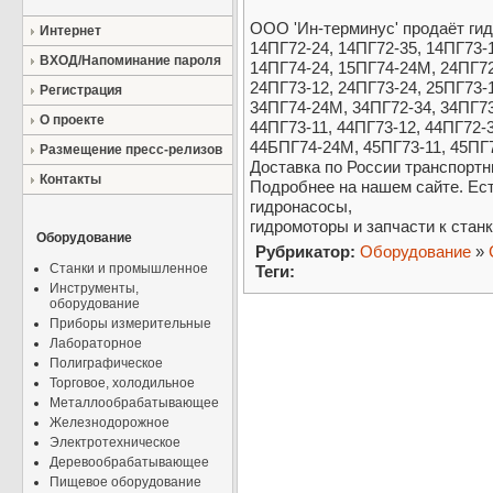
ООО 'Ин-терминус' продаёт ги
Интернет
14ПГ72-24, 14ПГ72-35, 14ПГ73-1
ВХОД/Напоминание пароля
14ПГ74-24, 15ПГ74-24М, 24ПГ72
24ПГ73-12, 24ПГ73-24, 25ПГ73-1
Регистрация
34ПГ74-24М, 34ПГ72-34, 34ПГ73
О проекте
44ПГ73-11, 44ПГ73-12, 44ПГ72-
44БПГ74-24М, 45ПГ73-11, 45ПГ7
Размещение пресс-релизов
Доставка по России транспорт
Контакты
Подробнее на нашем сайте. Ест
гидронасосы,
гидромоторы и запчасти к станк
Оборудование
Рубрикатор:
Оборудование
»
Станки и промышленное
Теги:
Инструменты,
оборудование
Приборы измерительные
Лабораторное
Полиграфическое
Торговое, холодильное
Металлообрабатывающее
Железнодорожное
Электротехническое
Деревообрабатывающее
Пищевое оборудование