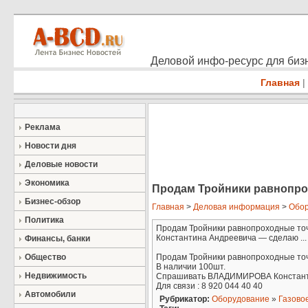
Деловой инфо-ресурс для бизн
Главная
|
Реклама
Новости дня
Деловые новости
Экономика
Продам Тройники равнопр
Бизнес-обзор
Главная
>
Деловая информация
>
Обор
Политика
Продам Тройники равнопроходные точ
Константина Андреевича — сделаю ...
Финансы, банки
Общество
Продам Тройники равнопроходные точе
В наличии 100шт.
Недвижимость
Спрашивать ВЛАДИМИРОВА Константи
Для связи : 8 920 044 40 40
Автомобили
Рубрикатор:
Оборудование
»
Газово