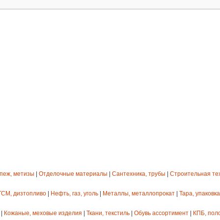
епеж, метизы
|
Отделочные материалы
|
Сантехника, трубы
|
Строительная те
ГСМ, дизтопливо
|
Нефть, газ, уголь
|
Металлы, металлопрокат
|
Тара, упаковка
|
Кожаные, меховые изделия
|
Ткани, текстиль
|
Обувь ассортимент
|
КПБ, пол