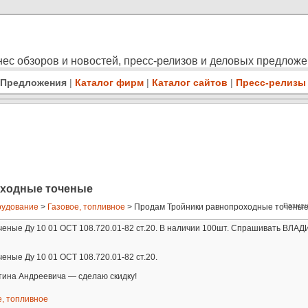
ес обзоров и новостей, пресс-релизов и деловых предлож
Предложения
|
Каталог фирм
|
Каталог сайтов
|
Пресс-релизы
оходные точеные
Размещ
удование
>
Газовое, топливное
> Продам Тройники равнопроходные точеные 
еные Ду 10 01 ОСТ 108.720.01-82 ст.20. В наличии 100шт. Спрашивать ВЛ
ные Ду 10 01 ОСТ 108.720.01-82 ст.20.
на Андреевича — сделаю скидку!
е, топливное