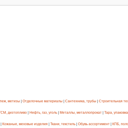
епеж, метизы
|
Отделочные материалы
|
Сантехника, трубы
|
Строительная те
ГСМ, дизтопливо
|
Нефть, газ, уголь
|
Металлы, металлопрокат
|
Тара, упаковка
|
Кожаные, меховые изделия
|
Ткани, текстиль
|
Обувь ассортимент
|
КПБ, пол