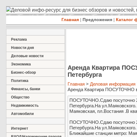
Деловой инфо-ресурс для бизнес обзоров и новостей,
Главная
|
Предложения
|
Каталог 
Реклама
Новости дня
Деловые новости
Экономика
Аренда Квартира ПОС
Бизнес-обзор
Петербурга
Политика
Главная
>
Деловая информация
Финансы, банки
Аренда Квартира ПОСУТОЧНО в ц
Общество
ПОСУТОЧНО.Сдаю посуточно 2-
Петербурга.На ул.Маяковского
Недвижимость
Маяковская, пл.Востания .В квар
Автомобили
ПОСУТОЧНО.Сдаю посуточно 2-
Петербурга.На ул.Маяковского.
Интернет
Ближайшие станции метро: Маяк
ВХОД/Напоминание пароля