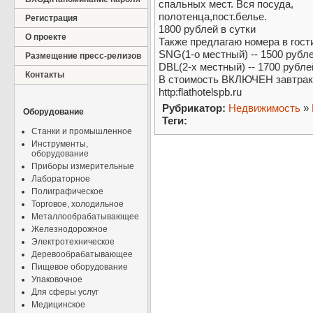
спальных мест. Вся посуда,
полотенца,пост.белье.
Регистрация
1800 рублей в сутки
О проекте
Также предлагаю номера в гости
SNG(1-о местный) -- 1500 рубл
Размещение пресс-релизов
DBL(2-х местный) -- 1700 рубле
Контакты
В стоимость ВКЛЮЧЕН завтрак
http:flathotelspb.ru
Рубрикатор:
Недвижимость
»
Оборудование
Теги:
Станки и промышленное
Инструменты,
оборудование
Приборы измерительные
Лабораторное
Полиграфическое
Торговое, холодильное
Металлообрабатывающее
Железнодорожное
Электротехническое
Деревообрабатывающее
Пищевое оборудование
Упаковочное
Для сферы услуг
Медицинское