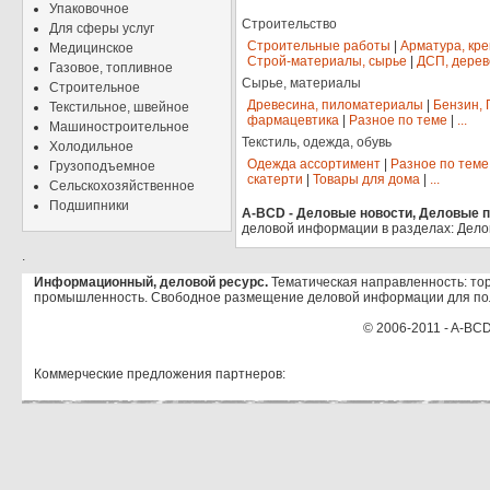
Упаковочное
Строительство
Для сферы услуг
Строительные работы
|
Арматура, кр
Медицинское
Строй-материалы, сырье
|
ДСП, дерев
Газовое, топливное
Сырье, материалы
Строительное
Древесина, пиломатериалы
|
Бензин, 
Текстильное, швейное
фармацевтика
|
Разное по теме
|
...
Машиностроительное
Текстиль, одежда, обувь
Холодильное
Одежда ассортимент
|
Разное по теме
Грузоподъемное
скатерти
|
Товары для дома
|
...
Сельскохозяйственное
Подшипники
A-BCD - Деловые новости, Деловые пр
деловой информации в разделах: Дело
.
Информационный, деловой ресурс.
Тематическая направленность: тор
промышленность. Свободное размещение деловой информации для по
© 2006-2011 - A-BCD
Коммерческие предложения партнеров: