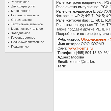
Упаковочное
Реле контроля напряжения: РЭВ
Для сферы услуг
Реле счетно-импульсное: РСИ-
Медицинское
Реле счетно-шаговое Е 526 УХЛ
Газовое, топливное
Фотореле: ФР-2; ФР-7; РФ-5; ФР
Строительное
Реле контроля фаз: ЕЛ-8; ЕЛ-10;
Текстильное, швейное
Реле температурные: ТР-1А; ТР
Машиностроительное
Также продаем другие РЕЛЕ и 
Холодильное
Подробности по телефону или н
Грузоподъемное
Рубрикатор:
Оборудование
»
Сельскохозяйственное
Имя автора:
ООО КОЭМЗ
Подшипники
Сайт:
www.koemz.ru
Телефон:
(495) 504-15-60; 984
Адрес:
Москва
Email:
koemz@mail.ru
Теги: