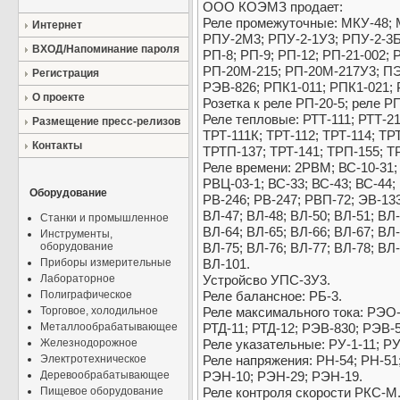
ООО КОЭМЗ продает:
Реле промежуточные: МКУ-48; 
Интернет
РПУ-2М3; РПУ-2-1У3; РПУ-2-3Б
ВХОД/Напоминание пароля
РП-8; РП-9; РП-12; РП-21-002; 
РП-20М-215; РП-20М-217У3; ПЭ-
Регистрация
РЭВ-826; РПК1-011; РПК1-021;
О проекте
Розетка к реле РП-20-5; реле РП
Реле тепловые: РТТ-111; РТТ-21
Размещение пресс-релизов
ТРТ-111К; ТРТ-112; ТРТ-114; ТРТ
Контакты
ТРТП-137; ТРТ-141; ТРП-155; Т
Реле времени: 2РВМ; ВС-10-31; 
РВЦ-03-1; ВС-33; ВС-43; ВС-44; 
Оборудование
РВ-246; РВ-247; РВП-72; ЭВ-133
ВЛ-47; ВЛ-48; ВЛ-50; ВЛ-51; ВЛ-
Станки и промышленное
ВЛ-64; ВЛ-65; ВЛ-66; ВЛ-67; ВЛ-
Инструменты,
оборудование
ВЛ-75; ВЛ-76; ВЛ-77; ВЛ-78; ВЛ-
Приборы измерительные
ВЛ-101.
Лабораторное
Устройсво УПС-3У3.
Полиграфическое
Реле балансное: РБ-3.
Торговое, холодильное
Реле максимального тока: РЭО-4
Металлообрабатывающее
РТД-11; РТД-12; РЭВ-830; РЭВ-
Железнодорожное
Реле указательные: РУ-1-11; Р
Электротехническое
Реле напряжения: РН-54; РН-51;
Деревообрабатывающее
РЭН-10; РЭН-29; РЭН-19.
Пищевое оборудование
Реле контроля скорости РКС-М