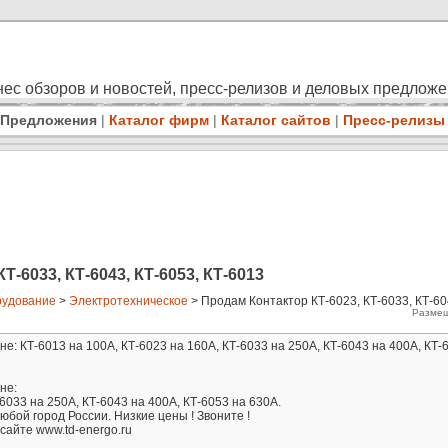
ес обзоров и новостей, пресс-релизов и деловых предлож
Предложения
|
Каталог фирм
|
Каталог сайтов
|
Пресс-релизы
Т-6033, КТ-6043, КТ-6053, КТ-6013
удование
>
Электротехническое
> Продам Контактор КТ-6023, КТ-6033, КТ-60
Размещ
не: КТ-6013 на 100А, КТ-6023 на 160А, КТ-6033 на 250А, КТ-6043 на 400А, КТ-
не:
-6033 на 250А, КТ-6043 на 400А, КТ-6053 на 630А.
юбой город России. Низкие цены ! Звоните !
сайте www.td-energo.ru