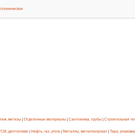
отехническое
епеж, метизы
|
Отделочные материалы
|
Сантехника, трубы
|
Строительная те
ГСМ, дизтопливо
|
Нефть, газ, уголь
|
Металлы, металлопрокат
|
Тара, упаковка