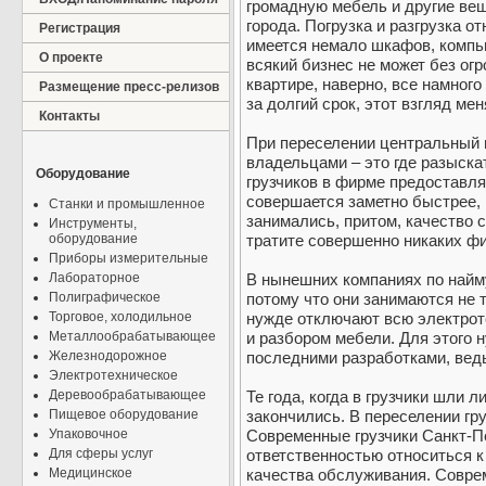
громадную мебель и другие вещ
города. Погрузка и разгрузка о
Регистрация
имеется немало шкафов, компью
О проекте
всякий бизнес не может без ог
квартире, наверно, все намного
Размещение пресс-релизов
за долгий срок, этот взгляд мен
Контакты
При переселении центральный в
владельцами – это где разыскат
Оборудование
грузчиков в фирме предоставля
совершается заметно быстрее,
Станки и промышленное
занимались, притом, качество 
Инструменты,
оборудование
тратите совершенно никаких фи
Приборы измерительные
Лабораторное
В нынешних компаниях по найму
Полиграфическое
потому что они занимаются не т
Торговое, холодильное
нужде отключают всю электрот
Металлообрабатывающее
и разбором мебели. Для этого 
Железнодорожное
последними разработками, ведь
Электротехническое
Деревообрабатывающее
Те года, когда в грузчики шли
Пищевое оборудование
закончились. В переселении гру
Упаковочное
Современные грузчики Санкт-П
Для сферы услуг
ответственностью относиться к
Медицинское
качества обслуживания. Совре