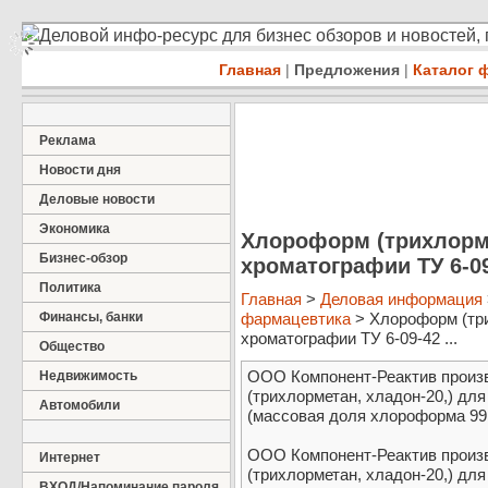
Деловой инфо-ресурс для бизнес обзоров и новостей,
Главная
|
Предложения
|
Каталог 
Реклама
Новости дня
Деловые новости
Экономика
Хлороформ (трихлорме
Бизнес-обзор
хроматографии ТУ 6-09
Политика
Главная
>
Деловая информация
Финансы, банки
фармацевтика
> Хлороформ (три
хроматографии ТУ 6-09-42 ...
Общество
ООО Компонент-Реактив произв
Недвижимость
(трихлорметан, хладон-20,) дл
Автомобили
(массовая доля хлороформа 99,9
ООО Компонент-Реактив произв
Интернет
(трихлорметан, хладон-20,) дл
ВХОД/Напоминание пароля