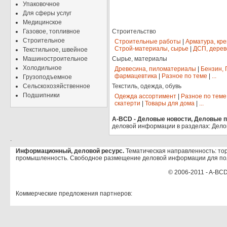
Упаковочное
Для сферы услуг
Медицинское
Газовое, топливное
Строительство
Строительное
Строительные работы
|
Арматура, кр
Строй-материалы, сырье
|
ДСП, дерев
Текстильное, швейное
Машиностроительное
Сырье, материалы
Холодильное
Древесина, пиломатериалы
|
Бензин, 
фармацевтика
|
Разное по теме
|
...
Грузоподъемное
Сельскохозяйственное
Текстиль, одежда, обувь
Подшипники
Одежда ассортимент
|
Разное по теме
скатерти
|
Товары для дома
|
...
A-BCD - Деловые новости, Деловые пр
деловой информации в разделах: Дело
.
Информационный, деловой ресурс.
Тематическая направленность: тор
промышленность. Свободное размещение деловой информации для по
© 2006-2011 - A-BCD
Коммерческие предложения партнеров: