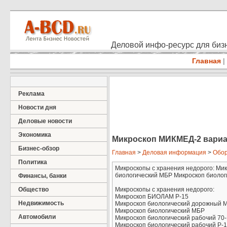
Деловой инфо-ресурс для бизн
Главная
|
Реклама
Новости дня
Деловые новости
Экономика
Микроскоп МИКМЕД-2 вариа
Бизнес-обзор
Главная
>
Деловая информация
>
Обор
Политика
Микроскопы с хранения недорого: Ми
биологический МБР Микроскоп биологич
Финансы, банки
Общество
Микроскопы с хранения недорого:
Микроскоп БИОЛАМ Р-15
Недвижимость
Микроскоп биологический дорожный 
Микроскоп биологический МБР
Автомобили
Микроскоп биологический рабочий 70
Микроскоп биологический рабочий Р-1