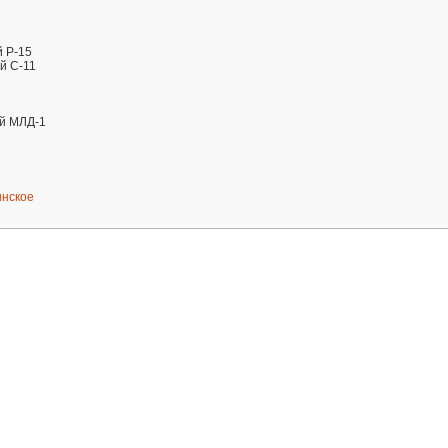
й Р-15
й С-11
й МЛД-1
нское