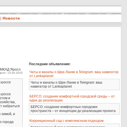
|
Новости
Последние объявления:
 МКАД Яросл.
Чаты и каналы о Шри-Ланке в Telegram: ваш навигатор
ено: 13.04.2010
от Lankaplanet
у шоссе
Чаты и каналы о Шри-Ланке в Telegram: ваш
навигатор от Lankaplanet
у шоссе
БЕРСО: создание комфортной городской среды – от
етом и
идеи до реализации
озяйства,
ят набраться
БЕРСО: создание комфортных городских
пространств – от концепции до реализации проекта
 зимой, и
Коррекционный сад с комплексным подходом
о города