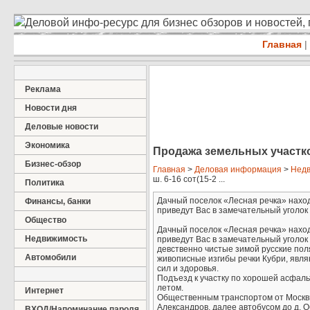
Деловой инфо-ресурс для бизнес обзоров и новостей,
Главная
|
Реклама
Новости дня
Деловые новости
Экономика
Продажа земельных участков 
Бизнес-обзор
Главная
>
Деловая информация
>
Недв
ш. 6-16 сот(15-2 ...
Политика
Дачный поселок «Лесная речка» наход
Финансы, банки
приведут Вас в замечательный уголок .
Общество
Дачный поселок «Лесная речка» наход
Недвижимость
приведут Вас в замечательный уголок 
девственно чистые зимой русские поля
Автомобили
живописные изгибы речки Кубри, явл
сил и здоровья.
Подъезд к участку по хорошей асфаль
летом.
Интернет
Общественным транспортом от Москвы 
Александров, далее автобусом до д. 
ВХОД/Напоминание пароля