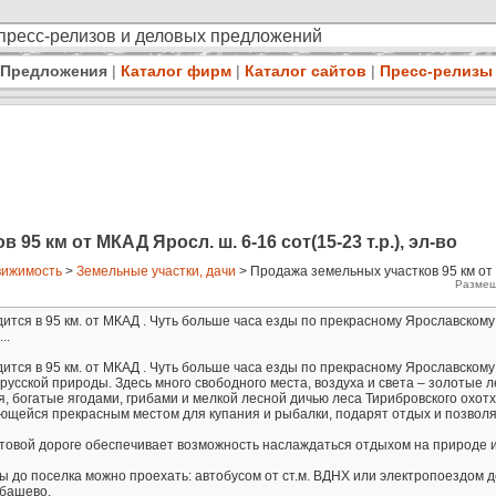
 пресс-релизов и деловых предложений
Предложения
|
Каталог фирм
|
Каталог сайтов
|
Пресс-релизы
95 км от МКАД Яросл. ш. 6-16 сот(15-23 т.р.), эл-во
ижимость
>
Земельные участки, дачи
> Продажа земельных участков 95 км от
Размещ
ится в 95 км. от МКАД . Чуть больше часа езды по прекрасному Ярославском
..
ится в 95 км. от МКАД . Чуть больше часа езды по прекрасному Ярославском
русской природы. Здесь много свободного места, воздуха и света – золотые л
, богатые ягодами, грибами и мелкой лесной дичью леса Тирибровского охотх
яющейся прекрасным местом для купания и рыбалки, подарят отдых и позвол
товой дороге обеспечивает возможность наслаждаться отдыхом на природе и
до поселка можно проехать: автобусом от ст.м. ВДНХ или электропоездом д
Обашево.