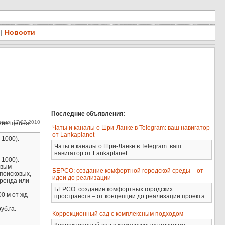
|
Новости
Последние объявления:
ено: 17.03.2010
е щебня. ...
Чаты и каналы о Шри-Ланке в Telegram: ваш навигатор
от Lankaplanet
-1000).
Чаты и каналы о Шри-Ланке в Telegram: ваш
навигатор от Lankaplanet
-1000).
евым
БЕРСО: создание комфортной городской среды – от
поисковых,
идеи до реализации
аренда или
БЕРСО: создание комфортных городских
00 м от жд
пространств – от концепции до реализации проекта
уб.га.
Коррекционный сад с комплексным подходом