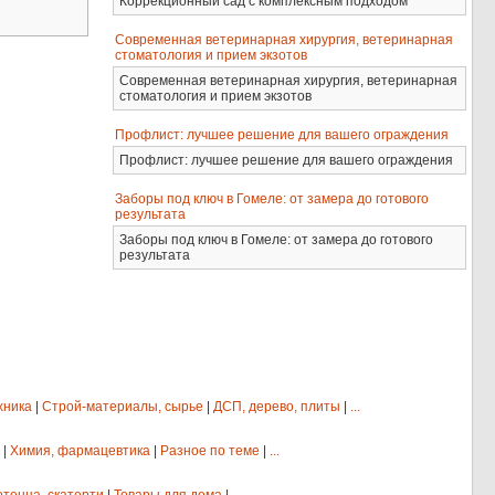
Коррекционный сад с комплексным подходом
Современная ветеринарная хирургия, ветеринарная
стоматология и прием экзотов
Современная ветеринарная хирургия, ветеринарная
стоматология и прием экзотов
Профлист: лучшее решение для вашего ограждения
Профлист: лучшее решение для вашего ограждения
Заборы под ключ в Гомеле: от замера до готового
результата
Заборы под ключ в Гомеле: от замера до готового
результата
хника
|
Строй-материалы, сырье
|
ДСП, дерево, плиты
|
...
|
Химия, фармацевтика
|
Разное по теме
|
...