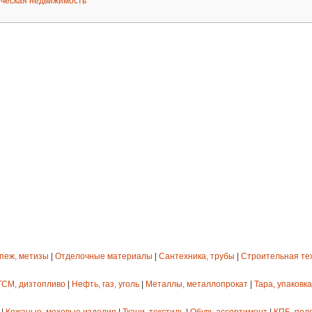
ческая недвижимость
епеж, метизы
|
Отделочные материалы
|
Сантехника, трубы
|
Строительная те
ГСМ, дизтопливо
|
Нефть, газ, уголь
|
Металлы, металлопрокат
|
Тара, упаковка