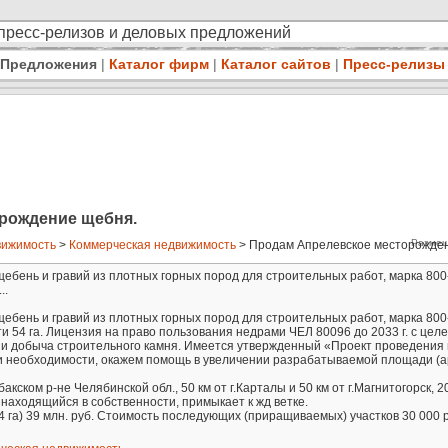
 пресс-релизов и деловых предложений
Предложения
|
Каталог фирм
|
Каталог сайтов
|
Пресс-релизы
рождение щебня.
Размещ
ижимость
>
Коммерческая недвижимость
> Продам Апрелевское месторождени
бень и гравий из плотных горных пород для строительных работ, марка 800
..
бень и гравий из плотных горных пород для строительных работ, марка 800
ти 54 га. Лицензия на право пользования недрами ЧЕЛ 80096 до 2033 г. с цел
 и добыча строительного камня. Имеется утвержденный «Проект проведения 
и необходимости, окажем помощь в увеличении разрабатываемой площади (
ском р-не Челябинской обл., 50 км от г.Карталы и 50 км от г.Магнитогорск, 2
 находящийся в собственности, примыкает к жд ветке.
4 га) 39 млн. руб. Стоимость последующих (приращиваемых) участков 30 000 р