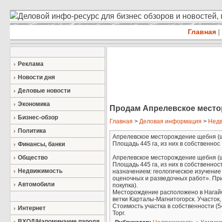
Деловой инфо-ресурс для бизнес обзоров и новостей,
Главная
|
Реклама
Новости дня
Деловые новости
Экономика
Продам Апрелевское место
Бизнес-обзор
Главная
>
Деловая информация
>
Недв
Политика
Апрелевское месторождение щебня (ще
Площадь 445 га, из них в собственнос .
Финансы, банки
Общество
Апрелевское месторождение щебня (ще
Площадь 445 га, из них в собственнос
Недвижимость
назначением: геологическое изучение
оценочных и разведочных работ». Пр
Автомобили
покупка).
Месторождение расположено в Нагайбак
ветки Карталы-Магнитогорск. Участок,
Стоимость участка в собственности (5
Интернет
Торг.
ВХОД/Напоминание пароля