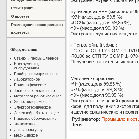
Экстрагент жирных кислот из 
Регистрация
Бутилацетат «Ч» (масс.доля 98
О проекте
«ХЧ»(масс.доля 99,5 %),
«ОСЧ» (масс.доля 99,85 %),
Размещение пресс-релизов
«Э» (масс.доля 99, 93 %)
Контакты
Экстрагент душистых веществ.
- Петролейный эфир :
Оборудование
- 4070 вс СТП ТУ COMP 1- 070-
-70100 вс СТП ТУ COMP 1- 070
Станки и промышленное
Получение растительных масел
Инструменты,
оборудование
Приборы измерительные
Метилен хлористый
Лабораторное
«Ч»(масс.доля 99,85 %)
Полиграфическое
«ХЧ»(масс.доля 99, 8 %)
Торговое, холодильное
«Э» (масс.доля 99,95 %)
Металлообрабатывающее
Экстрагент в пищевой промышл
Железнодорожное
кофе; для получения экстракто
Электротехническое
и другие органические и неорга
Деревообрабатывающее
Пищевое оборудование
Рубрикатор:
Промышленност
Упаковочное
Теги:
Для сферы услуг
Медицинское