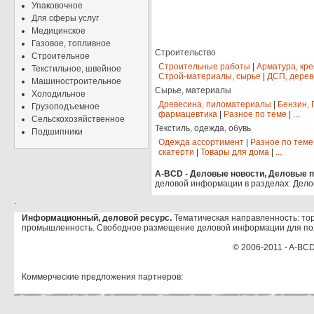
Упаковочное
Для сферы услуг
Медицинское
Газовое, топливное
Строительство
Строительное
Строительные работы
|
Арматура, кр
Текстильное, швейное
Строй-материалы, сырье
|
ДСП, дерев
Машиностроительное
Сырье, материалы
Холодильное
Древесина, пиломатериалы
|
Бензин, 
Грузоподъемное
фармацевтика
|
Разное по теме
|
...
Сельскохозяйственное
Текстиль, одежда, обувь
Подшипники
Одежда ассортимент
|
Разное по теме
скатерти
|
Товары для дома
|
...
A-BCD - Деловые новости, Деловые пр
деловой информации в разделах: Дело
.
Информационный, деловой ресурс.
Тематическая направленность: тор
промышленность. Свободное размещение деловой информации для по
© 2006-2011 - A-BCD
Коммерческие предложения партнеров: