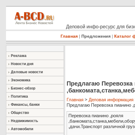
Деловой инфо-ресурс для бизн
Главная
|
Предложения
|
Каталог 
Реклама
Новости дня
Деловые новости
Экономика
Предлагаю Перевозка 
Бизнес-обзор
,банкомата,станка,ме
Политика
Главная
>
Деловая информация
Финансы, банки
Предлагаю Перевозка пианино ,р
Общество
Перевозка пианино ,рояля
,банкомата,станка,мебели,обо
Недвижимость
,дачи.Транспорт различной гру
Автомобили