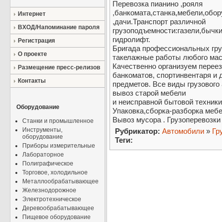
Перевозка пианино ,рояля
,банкомата,станка,мебели,обо
Интернет
,дачи.Транспорт различной
ВХОД/Напоминание пароля
грузоподъемности:газели,бычк
гидролифт.
Регистрация
Бригада профессиональных гру
О проекте
такелажные работы любого мас
Качественно организуем переез
Размещение пресс-релизов
банкоматов, спортинвентаря и 
Контакты
предметов. Все виды грузового
вывоз старой мебели
и неисправной бытовой техники
Оборудование
Упаковка,сборка-разборка мебе
Вывоз мусора . Грузоперевозки
Станки и промышленное
Инструменты,
Рубрикатор:
Автомобили
»
Гр
оборудование
Теги:
Приборы измерительные
Лабораторное
Полиграфическое
Торговое, холодильное
Металлообрабатывающее
Железнодорожное
Электротехническое
Деревообрабатывающее
Пищевое оборудование