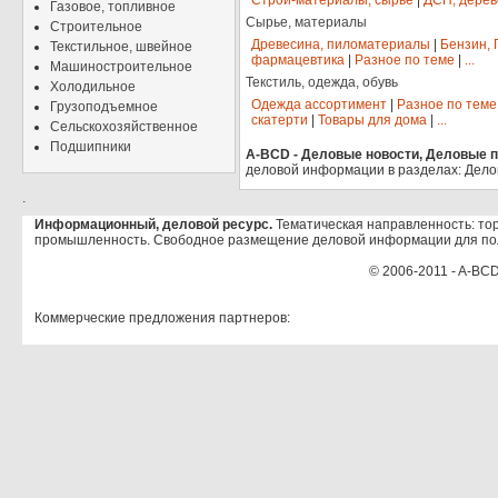
Строй-материалы, сырье
|
ДСП, дерев
Газовое, топливное
Сырье, материалы
Строительное
Древесина, пиломатериалы
|
Бензин, 
Текстильное, швейное
фармацевтика
|
Разное по теме
|
...
Машиностроительное
Текстиль, одежда, обувь
Холодильное
Одежда ассортимент
|
Разное по теме
Грузоподъемное
скатерти
|
Товары для дома
|
...
Сельскохозяйственное
Подшипники
A-BCD - Деловые новости, Деловые пр
деловой информации в разделах: Дело
.
Информационный, деловой ресурс.
Тематическая направленность: тор
промышленность. Свободное размещение деловой информации для по
© 2006-2011 - A-BCD
Коммерческие предложения партнеров: