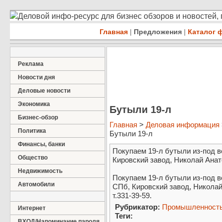
Деловой инфо-ресурс для бизнес обзоров и новостей,
Главная
|
Предложения
|
Каталог 
Реклама
Новости дня
Деловые новости
Экономика
Бутыли 19-л
Бизнес-обзор
Главная
>
Деловая информация
Политика
Бутыли 19-л
Финансы, банки
Покупаем 19-л бутыли из-под вод
Общество
Кировский завод, Николай Анатол
Недвижимость
Покупаем 19-л бутыли из-под вод
Автомобили
СПб, Кировский завод, Николай
т.331-39-59.
Рубрикатор:
Промышленност
Интернет
Теги:
ВХОД/Напоминание пароля