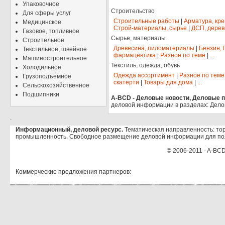
Упаковочное
Строительство
Для сферы услуг
Строительные работы
|
Арматура, кр
Медицинское
Строй-материалы, сырье
|
ДСП, дерев
Газовое, топливное
Сырье, материалы
Строительное
Древесина, пиломатериалы
|
Бензин, 
Текстильное, швейное
фармацевтика
|
Разное по теме
|
...
Машиностроительное
Текстиль, одежда, обувь
Холодильное
Одежда ассортимент
|
Разное по теме
Грузоподъемное
скатерти
|
Товары для дома
|
...
Сельскохозяйственное
Подшипники
A-BCD - Деловые новости, Деловые пр
деловой информации в разделах: Дело
.
Информационный, деловой ресурс.
Тематическая направленность: тор
промышленность. Свободное размещение деловой информации для по
© 2006-2011 - A-BCD
Коммерческие предложения партнеров: