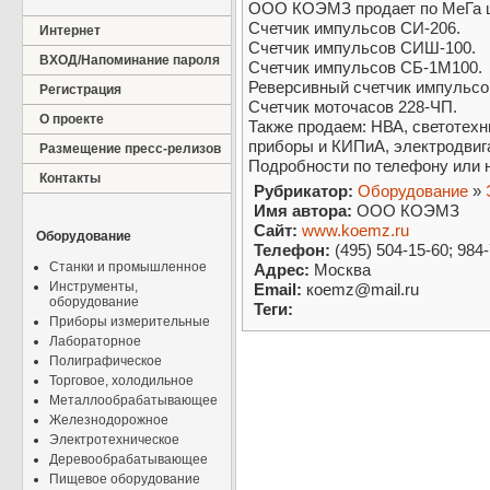
ООО КОЭМЗ продает по МеГа це
Счетчик импульсов СИ-206.
Интернет
Счетчик импульсов СИШ-100.
ВХОД/Напоминание пароля
Счетчик импульсов СБ-1М100.
Реверсивный счетчик импульсо
Регистрация
Счетчик моточасов 228-ЧП.
О проекте
Также продаем: НВА, светотех
приборы и КИПиА, электродвига
Размещение пресс-релизов
Подробности по телефону или н
Контакты
Рубрикатор:
Оборудование
»
Имя автора:
ООО КОЭМЗ
Сайт:
www.koemz.ru
Оборудование
Телефон:
(495) 504-15-60; 984
Станки и промышленное
Адрес:
Москва
Инструменты,
Email:
коemz@mail.ru
оборудование
Теги:
Приборы измерительные
Лабораторное
Полиграфическое
Торговое, холодильное
Металлообрабатывающее
Железнодорожное
Электротехническое
Деревообрабатывающее
Пищевое оборудование