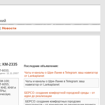
ений
|
Новости
; КМ-2335
Последние объявления:
Т-6033;
Чаты и каналы о Шри-Ланке в Telegram: ваш навигатор
ено: 11.11.2007
от Lankaplanet
КМ-100;
Чаты и каналы о Шри-Ланке в Telegram: ваш
Т-6055;
навигатор от Lankaplanet
; КНЕ; КНИ и
АТРЫ;
БЕРСО: создание комфортной городской среды – от
ическую.
идеи до реализации
БЕРСО: создание комфортных городских
пространств – от концепции до реализации проекта