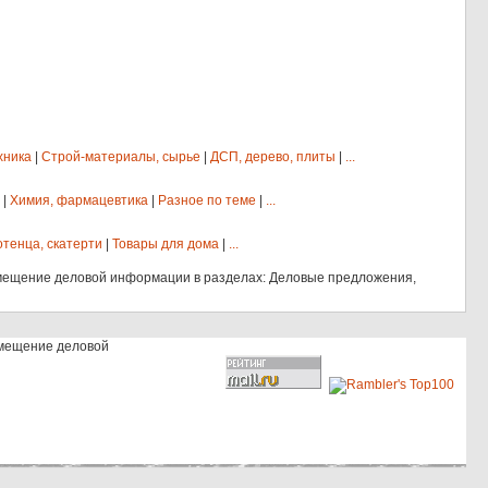
хника
|
Строй-материалы, сырье
|
ДСП, дерево, плиты
|
...
|
Химия, фармацевтика
|
Разное по теме
|
...
отенца, скатерти
|
Товары для дома
|
...
мещение деловой информации в разделах: Деловые предложения,
змещение деловой