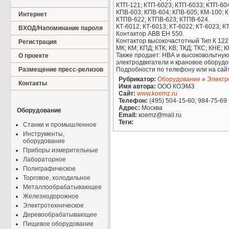
КТП-121; КТП-6023; КТП-6033; КТП-60
КПВ-603; КПВ-604; КПВ-605; КМ-100; 
Интернет
КТПВ-622; КТПВ-623; КТПВ-624.
КТ-6012; КТ-6013; КТ-6022; КТ-6023; КТ
ВХОД/Напоминание пароля
Контактор АВВ ЕН 550.
Контактор высокочастотный Тип К 122
Регистрация
МК; КМ; КПД; КТК; КВ; ТКД; ТКС; КНЕ; 
Также продает: НВА и высоковольтну
О проекте
электродвигатели и крановое оборудо
Размещение пресс-релизов
Подробности по телефону или на сай
Рубрикатор:
Оборудование
»
Электр
Контакты
Имя автора:
ООО КОЭМЗ
Сайт:
www.koemz.ru
Телефон:
(495) 504-15-60; 984-75-69
Адрес:
Москва
Оборудование
Email:
коemz@mail.ru
Теги:
Станки и промышленное
Инструменты,
оборудование
Приборы измерительные
Лабораторное
Полиграфическое
Торговое, холодильное
Металлообрабатывающее
Железнодорожное
Электротехническое
Деревообрабатывающее
Пищевое оборудование