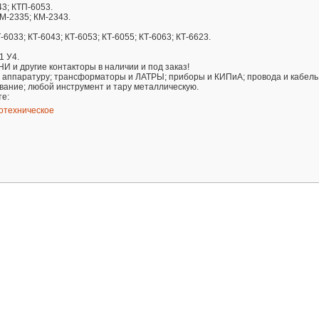
43; КТП-6053.
КМ-2335; КМ-2343.
-6033; КТ-6043; КТ-6053; КТ-6055; КТ-6063; КТ-6623.
1 У4.
КНИ и другие контакторы в наличии и под заказ!
ю аппаратуру; трансформаторы и ЛАТРЫ; приборы и КИПиА; провода и кабель
вание; любой инструмент и тару металлическую.
те:
отехническое