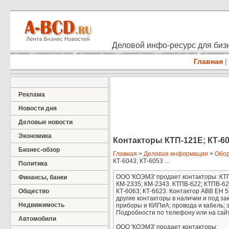
Деловой инфо-ресурс для бизн
Главная
|
Реклама
Новости дня
Деловые новости
Экономика
Контакторы КТП-121Е; КТ-601
Бизнес-обзор
Главная
>
Деловая информация
>
Обор
КТ-6043; КТ-6053 ...
Политика
ООО 'КОЭМЗ' продает контакторы: КТП
Финансы, банки
КМ-2335; КМ-2343. КТПВ-622; КТПВ-623;
Общество
КТ-6063; КТ-6623. Контактор АВВ ЕН 5
другие контакторы в наличии и под з
Недвижимость
приборы и КИПиА; провода и кабель; 
Подробности по телефону или на сай
Автомобили
ООО 'КОЭМЗ' продает контакторы: