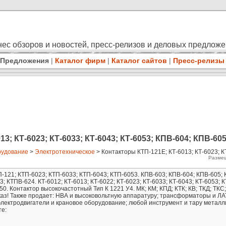
ес обзоров и новостей, пресс-релизов и деловых предлож
Предложения
|
Каталог фирм
|
Каталог сайтов
|
Пресс-релизы
3; КТ-6023; КТ-6033; КТ-6043; КТ-6053; КПВ-604; КПВ-605
удование
>
Электротехническое
> Контакторы КТП-121Е; КТ-6013; КТ-6023; К
Размещ
-121; КТП-6023; КТП-6033; КТП-6043; КТП-6053. КПВ-603; КПВ-604; КПВ-605; 
 КТПВ-624. КТ-6012; КТ-6013; КТ-6022; КТ-6023; КТ-6033; КТ-6043; КТ-6053; К
50. Контактор высокочастотный Тип К 1221 У4. МК; КМ; КПД; КТК; КВ; ТКД; ТКС
аказ! Также продает: НВА и высоковольтную аппаратуру; трансформаторы и Л
электродвигатели и крановое оборудование; любой инструмент и тару металл
те: