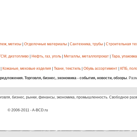
епеж, метизы
|
Отделочные материалы
|
Сантехника, трубы
|
Строительная те
ГСМ, дизтопливо
|
Нефть, газ, уголь
|
Металлы, металлопрокат
|
Тара, упаковка
|
Кожаные, меховые изделия
|
Ткани, текстиль
|
Обувь ассортимент
|
КПБ, пол
едложения. Торговля, бизнес, экономика - события, новости, обзоры
. Раз
рговля, бизнес, рынки, финансы, экономика, промышленность. Свободное ра
© 2006-2011 - A-BCD.ru