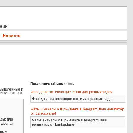
ений
|
Новости
Последние объявления:
омышленные и
Фасадные затеняющие сетки для разных задач
ено: 22.09.2007
Фасадные затеняющие сетки для разных задач
Чаты и каналы о Шри-Ланке в Telegram: ваш навигатор
от Lankaplanet
оды; для
Чаты и каналы о Шри-Ланке в Telegram: ваш
илдронат
навигатор от Lankaplanet
сным