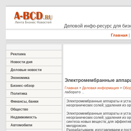
Деловой инфо-ресурс для бизн
Главная
|
Реклама
Новости дня
Деловые новости
Экономика
Электромембранные аппара
Бизнес-обзор
Главная
>
Деловая информация
>
Обор
лаборато ...
Политика
Электромембранные аппараты и уста
Финансы, банки
неорганических солей; удаления из орг
Общество
Электромембранные аппараты и уста
Недвижимость
неорганических солей; удаления из о
синтеза новых веществ; для эффекти
Автомобили
милдроксин.
Разрабатываем, изготавливаем и пос