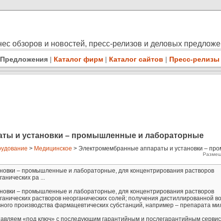
ес обзоров и новостей, пресс-релизов и деловых предлож
Предложения
|
Каталог фирм
|
Каталог сайтов
|
Пресс-релизы
ты и установки – промышленные и лабораторные
удование
>
Медицинское
> Электромембранные аппараты и установки – пр
Размещ
новки – промышленные и лабораторные, для концентрирования растворов
анических ра ...
новки – промышленные и лабораторные, для концентрирования растворов
рганических растворов неорганических солей; получения дистиллированной в
вного производства фармацевтических субстанций, например – препарата м
тавляем «под ключ» с последующим гарантийным и послегарантийным серви