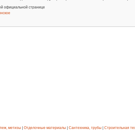
ей официальной странице
нское
епеж, метизы
|
Отделочные материалы
|
Сантехника, трубы
|
Строительная те