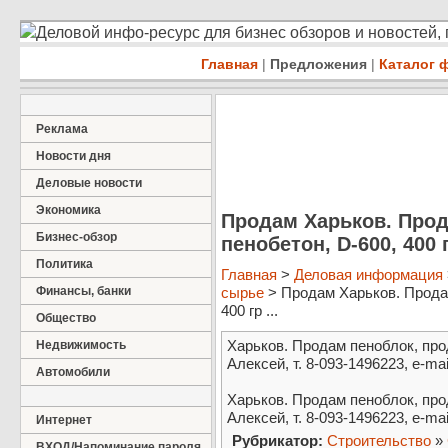
Деловой инфо-ресурс для бизнес обзоров и новостей,
Главная
|
Предложения
|
Каталог 
Реклама
Новости дня
Деловые новости
Экономика
Продам Харьков. Прод
Бизнес-обзор
пенобетон, D-600, 400
Политика
Главная
>
Деловая информация
Финансы, банки
сырье
> Продам Харьков. Продам
400 гр ...
Общество
Харьков. Продам пеноблок, про
Недвижимость
Алексей, т. 8-093-1496223, e-mai
Автомобили
Харьков. Продам пеноблок, про
Алексей, т. 8-093-1496223, e-ma
Интернет
Рубрикатор:
Строительство
»
ВХОД/Напоминание пароля