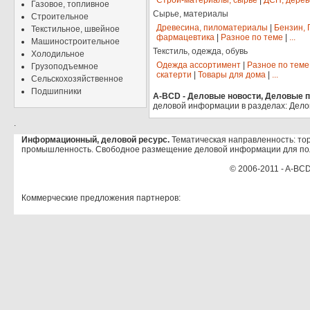
Строй-материалы, сырье
|
ДСП, дерев
Газовое, топливное
Сырье, материалы
Строительное
Древесина, пиломатериалы
|
Бензин, 
Текстильное, швейное
фармацевтика
|
Разное по теме
|
...
Машиностроительное
Текстиль, одежда, обувь
Холодильное
Одежда ассортимент
|
Разное по теме
Грузоподъемное
скатерти
|
Товары для дома
|
...
Сельскохозяйственное
Подшипники
A-BCD - Деловые новости, Деловые пр
деловой информации в разделах: Дело
.
Информационный, деловой ресурс.
Тематическая направленность: тор
промышленность. Свободное размещение деловой информации для по
© 2006-2011 - A-BCD
Коммерческие предложения партнеров: