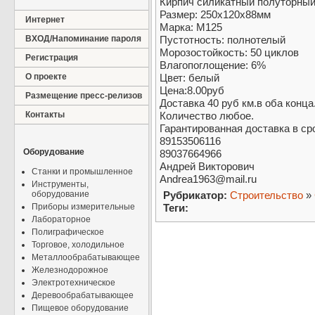
Кирпич силикатный полуторны
Размер: 250x120х88мм
Интернет
Марка: М125
ВХОД/Напоминание пароля
Пустотность: полнотелый
Морозостойкость: 50 циклов
Регистрация
Влагопоглощение: 6%
О проекте
Цвет: белый
Цена:8.00руб
Размещение пресс-релизов
Доставка 40 руб км.в оба конца
Контакты
Количество любое.
Гарантированная доставка в ср
89153506116
Оборудование
89037664966
Андрей Викторович
Станки и промышленное
Andrea1963@mail.ru
Инструменты,
оборудование
Рубрикатор:
Строительство
»
Приборы измерительные
Теги:
Лабораторное
Полиграфическое
Торговое, холодильное
Металлообрабатывающее
Железнодорожное
Электротехническое
Деревообрабатывающее
Пищевое оборудование