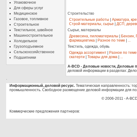
Упаковочное
Для сферы услуг
Медицинское
Строительство
Газовое, топливное
Строительные работы
|
Арматура, кр
Строй-материалы, сырье
|
ДСП, дерев
Строительное
Текстильное, швейное
Сырье, материалы
Машиностроительное
Древесина, пиломатериалы
|
Бензин, 
фармацевтика
|
Разное по теме
|
...
Холодильное
Грузоподъемное
Текстиль, одежда, обувь
Сельскохозяйственное
Одежда ассортимент
|
Разное по теме
скатерти
|
Товары для дома
|
...
Подшипники
A-BCD - Деловые новости, Деловые пр
деловой информации в разделах: Дело
.
Информационный, деловой ресурс.
Тематическая направленность: тор
промышленность. Свободное размещение деловой информации для по
© 2006-2011 - A-BCD
Коммерческие предложения партнеров: