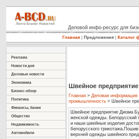
Деловой инфо-ресурс для бизн
Главная
|
Предложения
|
Каталог 
Реклама
Новости дня
Деловые новости
Экономика
Швейное предприятие
Бизнес-обзор
Главная
>
Деловая информация
Политика
промышленность
> Швейное пре
Финансы, банки
Швейное предприятие Диома Бу
Общество
женской одежды. Белорусский 
и наши швейные изделия досто
Недвижимость
белорусского трикотажа.Пошив
Автомобили
верхней одежды швейного пред