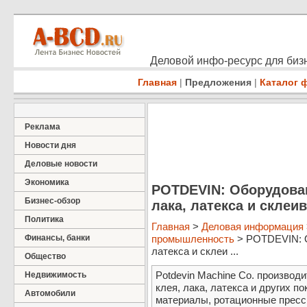
Деловой инфо-ресурс для бизн
Главная
|
Предложения
|
Каталог 
Реклама
Новости дня
Деловые новости
Экономика
POTDEVIN: Оборудован
Бизнес-обзор
лака, латекса и склеи
Политика
Главная
>
Деловая информация
Финансы, банки
промышленность
> POTDEVIN: О
латекса и склеи ...
Общество
Potdevin Machine Co. производ
Недвижимость
клея, лака, латекса и других п
Автомобили
материалы, ротационные пресс