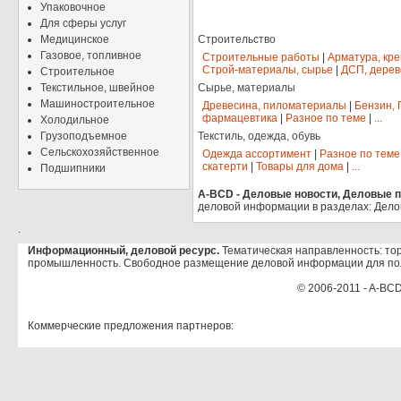
Упаковочное
Для сферы услуг
Медицинское
Строительство
Газовое, топливное
Строительные работы
|
Арматура, кр
Строй-материалы, сырье
|
ДСП, дерев
Строительное
Текстильное, швейное
Сырье, материалы
Машиностроительное
Древесина, пиломатериалы
|
Бензин, 
фармацевтика
|
Разное по теме
|
...
Холодильное
Грузоподъемное
Текстиль, одежда, обувь
Сельскохозяйственное
Одежда ассортимент
|
Разное по теме
скатерти
|
Товары для дома
|
...
Подшипники
A-BCD - Деловые новости, Деловые пр
деловой информации в разделах: Дело
.
Информационный, деловой ресурс.
Тематическая направленность: тор
промышленность. Свободное размещение деловой информации для по
© 2006-2011 - A-BCD
Коммерческие предложения партнеров: