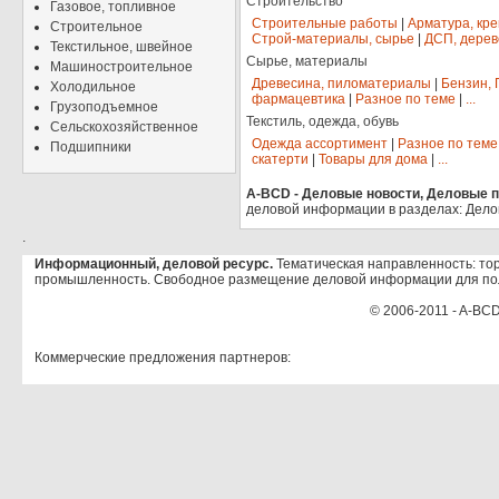
Строительство
Газовое, топливное
Строительные работы
|
Арматура, кр
Строительное
Строй-материалы, сырье
|
ДСП, дерев
Текстильное, швейное
Сырье, материалы
Машиностроительное
Древесина, пиломатериалы
|
Бензин, 
Холодильное
фармацевтика
|
Разное по теме
|
...
Грузоподъемное
Текстиль, одежда, обувь
Сельскохозяйственное
Одежда ассортимент
|
Разное по теме
Подшипники
скатерти
|
Товары для дома
|
...
A-BCD - Деловые новости, Деловые пр
деловой информации в разделах: Дело
.
Информационный, деловой ресурс.
Тематическая направленность: тор
промышленность. Свободное размещение деловой информации для по
© 2006-2011 - A-BCD
Коммерческие предложения партнеров: