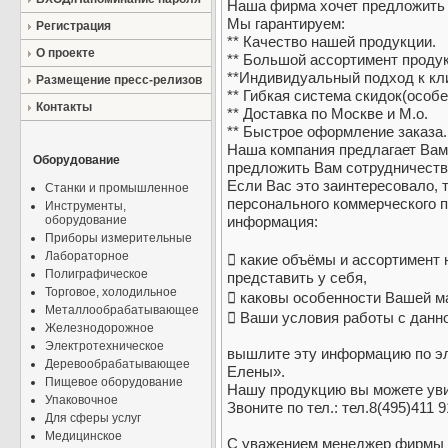
Наша фирма хочет предложить 
Мы гарантируем:
Регистрация
** Качество нашей продукции.
О проекте
** Большой ассортимент проду
**Индивидуальный подход к кл
Размещение пресс-релизов
** Гибкая система скидок(особ
Контакты
** Доставка по Москве и М.о.
** Быстрое оформление заказа.
Наша компания предлагает Вам
Оборудование
предложить Вам сотрудничеств
Если Вас это заинтересовало, 
Станки и промышленное
персонального коммерческого 
Инструменты,
оборудование
информация:
Приборы измерительные
Лабораторное
 какие объёмы и ассортимент
Полиграфическое
представить у себя,
Торговое, холодильное
 каковы особенности Вашей ма
Металлообрабатывающее
 Ваши условия работы с данно
Железнодорожное
Электротехническое
вышлите эту информацию по эл
Деревообрабатывающее
Елены».
Пищевое оборудование
Нашу продукцию вы можете уви
Упаковочное
Звоните по тел.: тел.8(495)411 9
Для сферы услуг
Медицинское
С уважением менеджер фирмы