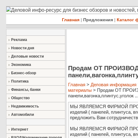
Деловой инфо-ресурс для бизнес обзоров и новостей,
Главная
|
Предложения
|
Каталог 
Реклама
Новости дня
Деловые новости
Экономика
Продам ОТ ПРОИЗВО
Бизнес-обзор
панели,вагонка,плинту
Политика
Главная
>
Деловая информация
Финансы, банки
материалы
> Продам ОТ ПРОИ
панели,вагонка,плинтус,уголок ..
Общество
МЫ ЯВЛЯЕМСЯ ФИРМОЙ ПРО
Недвижимость
изделий ( панелей, плинтуса, в
Автомобили
предложить Вам сотрудничество.
МЫ ЯВЛЯЕМСЯ ФИРМОЙ ПРО
Интернет
изделий ( панелей, плинтуса, вг
ВХОД/Напоминание пароля