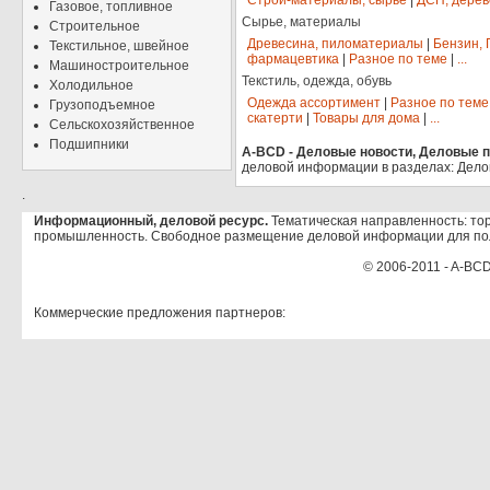
Строй-материалы, сырье
|
ДСП, дерев
Газовое, топливное
Сырье, материалы
Строительное
Древесина, пиломатериалы
|
Бензин, 
Текстильное, швейное
фармацевтика
|
Разное по теме
|
...
Машиностроительное
Текстиль, одежда, обувь
Холодильное
Одежда ассортимент
|
Разное по теме
Грузоподъемное
скатерти
|
Товары для дома
|
...
Сельскохозяйственное
Подшипники
A-BCD - Деловые новости, Деловые пр
деловой информации в разделах: Дело
.
Информационный, деловой ресурс.
Тематическая направленность: тор
промышленность. Свободное размещение деловой информации для по
© 2006-2011 - A-BCD
Коммерческие предложения партнеров: