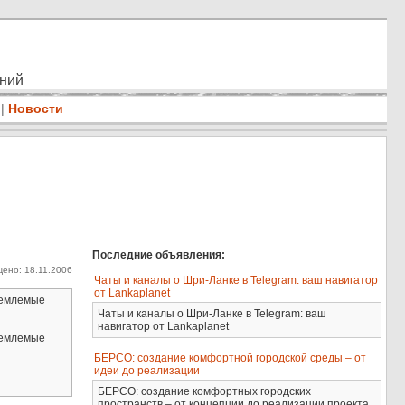
ений
|
Новости
Последние объявления:
ено: 18.11.2006
Чаты и каналы о Шри-Ланке в Telegram: ваш навигатор
от Lankaplanet
риемлемые
Чаты и каналы о Шри-Ланке в Telegram: ваш
навигатор от Lankaplanet
риемлемые
БЕРСО: создание комфортной городской среды – от
идеи до реализации
БЕРСО: создание комфортных городских
пространств – от концепции до реализации проекта