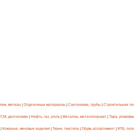
епеж, метизы
|
Отделочные материалы
|
Сантехника, трубы
|
Строительная те
ГСМ, дизтопливо
|
Нефть, газ, уголь
|
Металлы, металлопрокат
|
Тара, упаковка
|
Кожаные, меховые изделия
|
Ткани, текстиль
|
Обувь ассортимент
|
КПБ, пол