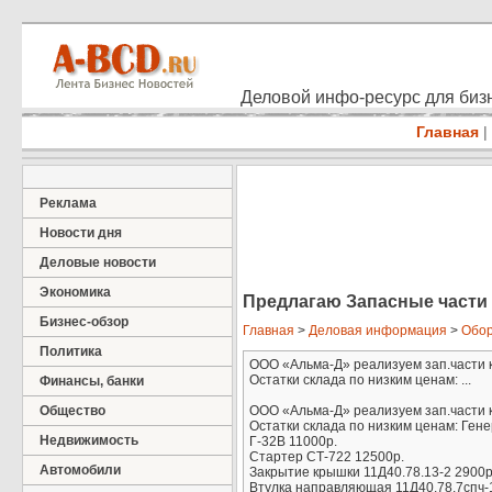
Деловой инфо-ресурс для бизн
Главная
|
Реклама
Новости дня
Деловые новости
Экономика
Предлагаю Запасные части 
Бизнес-обзор
Главная
>
Деловая информация
>
Обор
Политика
ООО «Альма-Д» реализуем зап.части к
Остатки склада по низким ценам: ...
Финансы, банки
Общество
ООО «Альма-Д» реализуем зап.части к
Остатки склада по низким ценам: Ген
Недвижимость
Г-32В 11000р.
Стартер СТ-722 12500р.
Автомобили
Закрытие крышки 11Д40.78.13-2 2900р
Втулка направляющая 11Д40.78.7спч-