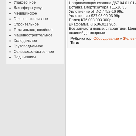
Упаковочное
Направляющая клапана Д67.04.01.01 
Вставка амортизатора ТЕ1-10.35
Для сферы услуг
Уплотнение 5ПИС 7752-16 99р.
Медицинское
Уплотнение Д27.03.00.03 99р.
Газовое, топливное
Палец КТ6.008.003 300р.
Строительное
Диафрагма КТ6.06.021 90р.
Все запчасти новые, с гарантией. Це
Текстильное, швейное
позиций договорные.
Машиностроительное
Рубрикатор:
Оборудование
»
Желез
Холодильное
Теги:
Грузоподъемное
Сельскохозяйственное
Подшипники