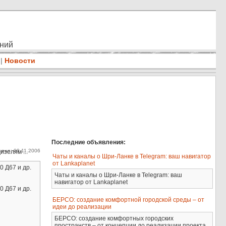
ений
|
Новости
Последние объявления:
ено: 09.11.2006
зелям ...
Чаты и каналы о Шри-Ланке в Telegram: ваш навигатор
от Lankaplanet
 Д67 и др.
Чаты и каналы о Шри-Ланке в Telegram: ваш
навигатор от Lankaplanet
 Д67 и др.
БЕРСО: создание комфортной городской среды – от
идеи до реализации
БЕРСО: создание комфортных городских
пространств – от концепции до реализации проекта