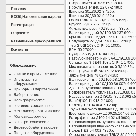
Скоростимер 3СЛ2М150 38000
Прокладка 14Д40.22.07-2 480р.
Интернет
Шпилька 30Д36.02-8 420р.
Шпилька 30Д36.02-9 420р.
ВХОД/Напоминание пароля
Ролик толкателя 30Д92.08-5 636р.
Брусок 37Д67.28-1 250р.
Регистрация
Фильтр щелевой 40Д85.2спч 336р.
Валик приводной 9Д100.36.237 660р.
О проекте
Крышка люка 1-6Д49.173.01-1-01 2500
Размещение пресс-релизов
Полумуфта 2-5Д49.159.01-01 2280р.
Тяга 2-9ДГ108.6СПЧ-01 1800р.
Контакты
ВРН-50 27000р.
Сухарь 3А-6Д49.97.041 30р.
Патрубок переточный 3А-6Д49.169.10
Сепаратор 3-6Д49.193.5СПЧ-1 1700р.
Оборудование
Механизм валаповоротный 5Д49.39сп
Венец зубчатый 74876.02 48900р.
Станки и промышленное
Закрытие Д49.78.02-4 7430р.
Инструменты,
Вал торсионный 10Д100.08.100 3840р
оборудование
Валик приводной 10Д100.36.007сб 660
Адаптер пускового клапана 11ГД100.01
Приборы измерительные
Подогреватель топлива 2137.10.80.01
Лабораторное
Насос лопастной 2ТЭ10Л.85.23.062 сб
Полиграфическое
Вал 9Д100.11.013-2 1800р.
Палец Д100.04.004-6 1200р.
Торговое, холодильное
Трубка высокого давления Д100.23.2 с
Металлообрабатывающее
Шестерня с диском Д100.25.104 сб 12
Железнодорожное
Ротор фильтра Д100.64.02 сб 6600р.
Электротехническое
Направляющая выпускного клапана Д5
Направляющая впускного клапана 520
Деревообрабатывающее
Палец ПД2-04-002 4320р.
Пищевое оборудование
Опора промежуточная ТЭМ2.85.50.069