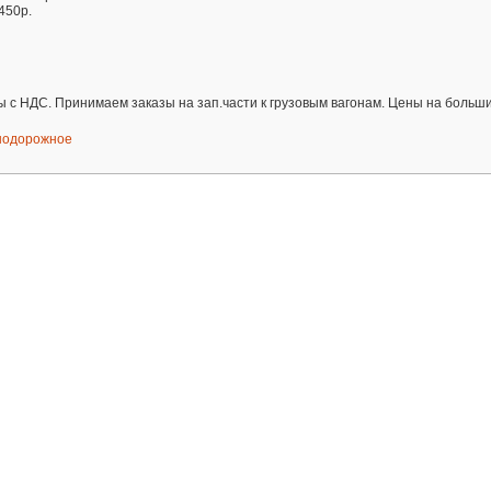
450р.
ны с НДС. Принимаем заказы на зап.части к грузовым вагонам. Цены на больш
нодорожное