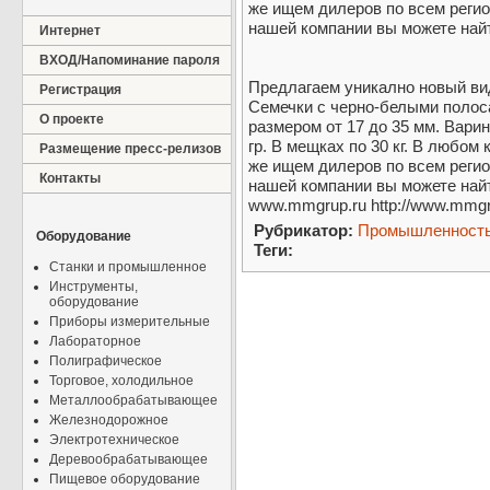
же ищем дилеров по всем рег
нашей компании вы можете найт
Интернет
ВХОД/Напоминание пароля
Предлагаем уникално новый вид
Регистрация
Семечки с черно-белыми полос
О проекте
размером от 17 до 35 мм. Варин
гр. В мещках по 30 кг. В любом 
Размещение пресс-релизов
же ищем дилеров по всем рег
Контакты
нашей компании вы можете найт
www.mmgrup.ru http://www.mmgru
Рубрикатор:
Промышленност
Оборудование
Теги:
Станки и промышленное
Инструменты,
оборудование
Приборы измерительные
Лабораторное
Полиграфическое
Торговое, холодильное
Металлообрабатывающее
Железнодорожное
Электротехническое
Деревообрабатывающее
Пищевое оборудование